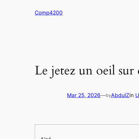
Skip
Comp4200
to
content
Le jetez un oeil sur 
Mar 25, 2026
—
AbdulZ
in
U
by