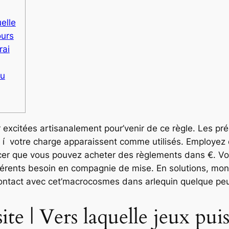
uelle
ours
rai
du
xcitées artisanalement pour’venir de ce règle. Les préc
s í votre charge apparaissent comme utilisés.
Employez d
r que vous pouvez acheter des règlements dans €. Vou
érents besoin en compagnie de mise. En solutions, mon 
contact avec cet’macrocosmes dans arlequin quelque peu 
 site | Vers laquelle jeux p