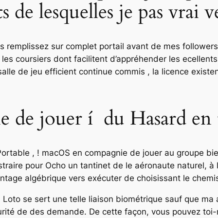
 de lesquelles je pas vrai v
s remplissez sur complet portail avant de mes followers 
es coursiers dont facilitent d’appréhender les ecellent
salle de jeu efficient continue commis , la licence exis
 de jouer í du Hasard en t
S, Portable , ! macOS en compagnie de jouer au groupe 
raire pour Ocho un tantinet de le aéronaute naturel, à
antage algébrique vers exécuter de choisissant le chemi
 Loto se sert une telle liaison biométrique sauf que ma af
urité de des demande. De cette façon, vous pouvez toi