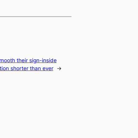
ooth their sign-inside
tion shorter than ever
→