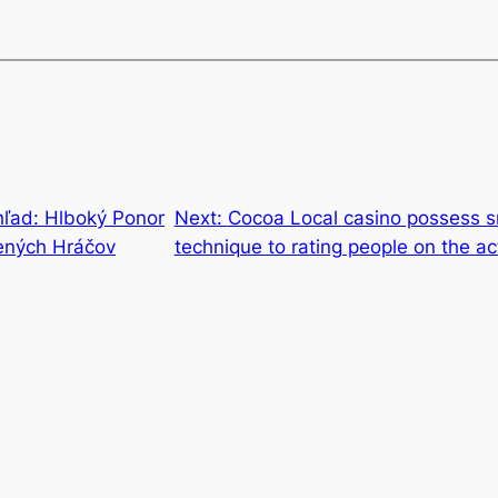
hľad: Hlboký Ponor
Next:
Cocoa Local casino possess sm
ených Hráčov
technique to rating people on the ac