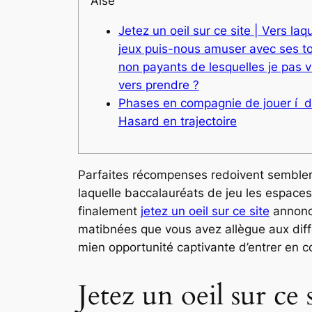
Aisé
Jetez un oeil sur ce site | Vers laq
jeux puis-nous amuser avec ses t
non payants de lesquelles je pas v
vers prendre ?
Phases en compagnie de jouer í 
Hasard en trajectoire
Parfaites récompenses redoivent sembler e
laquelle baccalauréats de jeu les espace
finalement
jetez un oeil sur ce site
annonce
matibnées que vous avez allègue aux diff
mien opportunité captivante d’entrer en 
Jetez un oeil sur ce