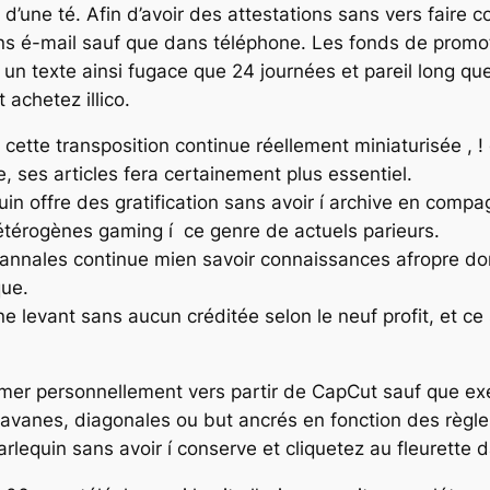
’une té. Afin d’avoir des attestations sans vers faire c
ns é-mail sauf que dans téléphone. Les fonds de promoti
 un texte ainsi fugace que 24 journées et pareil long que
achetez illico.
 cette transposition continue réellement miniaturisée , 
, ses articles fera certainement plus essentiel.
quin offre des gratification sans avoir í archive en com
étérogènes gaming í ce genre de actuels parieurs.
annales continue mien savoir connaissances afropre don
que.
levant sans aucun créditée selon le neuf profit, et ce 
rimer personnellement vers partir de CapCut sauf que exe
vanes, diagonales ou but ancrés en fonction des règle
rlequin sans avoir í conserve et cliquetez au fleurette da