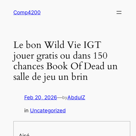
Skip
Comp4200
to
content
Le bon Wild Vie IGT
jouer gratis ou dans 150
chances Book Of Dead un
salle de jeu un brin
Feb 20, 2026
—
AbdulZ
by
in
Uncategorized
Aisé