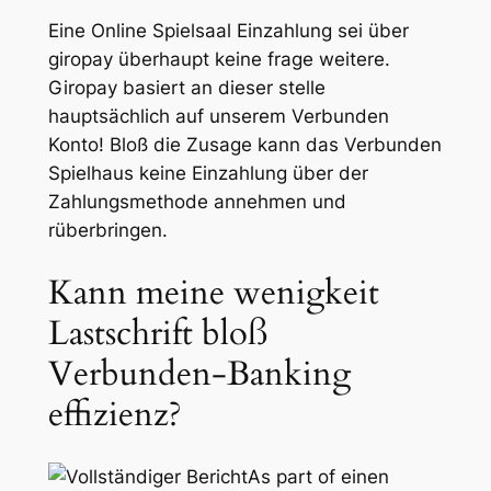
Eine Online Spielsaal Einzahlung sei über
giropay überhaupt keine frage weitere.
Giropay basiert an dieser stelle
hauptsächlich auf unserem Verbunden
Konto! Bloß die Zusage kann das Verbunden
Spielhaus keine Einzahlung über der
Zahlungsmethode annehmen und
rüberbringen.
Kann meine wenigkeit
Lastschrift bloß
Verbunden-Banking
effizienz?
As part of einen