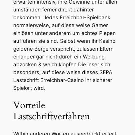
erwarten intensiv, ihre Gewinne unter allen
umständen ferner direkt dahinter
bekommen. Jedes Erreichbar-Spielbank
normalerweise, auf diese weise Gamer
einlösen unter anderem um echtes Piepen
aufführen sie sind. Selbst wenn ihr Kasino
goldene Berge verspricht, zulassen Eltern
einander gar nicht durch ein Werbung
abzocken & weich klopfen Die leser sich
besonders, auf diese weise dieses SEPA
Lastschrift Erreichbar-Casino ihr sicherer
Spielort wird.
Vorteile
Lastschriftverfahren
Within anderen Worten ausgedrückt erteilt