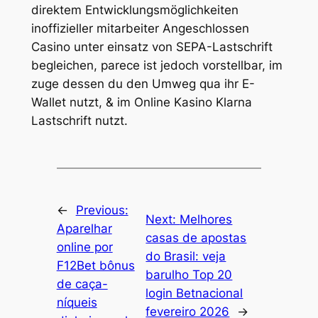
direktem Entwicklungsmöglichkeiten
inoffizieller mitarbeiter Angeschlossen
Casino unter einsatz von SEPA-Lastschrift
begleichen, parece ist jedoch vorstellbar, im
zuge dessen du den Umweg qua ihr E-
Wallet nutzt, & im Online Kasino Klarna
Lastschrift nutzt.
←
Previous:
Next:
Melhores
Aparelhar
casas de apostas
online por
do Brasil: veja
F12Bet bônus
barulho Top 20
de caça-
login Betnacional
níqueis
fevereiro 2026
→