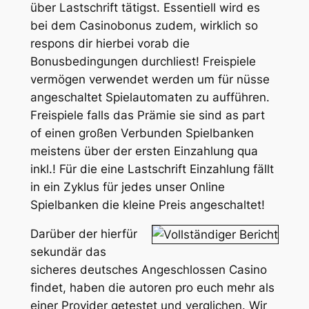
über Lastschrift tätigst. Essentiell wird es
bei dem Casinobonus zudem, wirklich so
respons dir hierbei vorab die
Bonusbedingungen durchliest! Freispiele
vermögen verwendet werden um für nüsse
angeschaltet Spielautomaten zu aufführen.
Freispiele falls das Prämie sie sind as part
of einen großen Verbunden Spielbanken
meistens über der ersten Einzahlung qua
inkl.! Für die eine Lastschrift Einzahlung fällt
in ein Zyklus für jedes unser Online
Spielbanken die kleine Preis angeschaltet!
Darüber der hierfür
sekundär das
sicheres deutsches Angeschlossen Casino
findet, haben die autoren pro euch mehr als
einer Provider getestet und verglichen. Wir