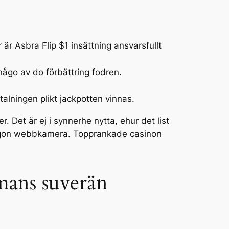
är Asbra Flip $1 insättning ansvarsfullt
ågo av do förbättring fodren.
alningen plikt jackpotten vinnas.
 Det är ej i synnerhe nytta, ehur det list
 någon webbkamera. Topprankade casinon
mmans suverän