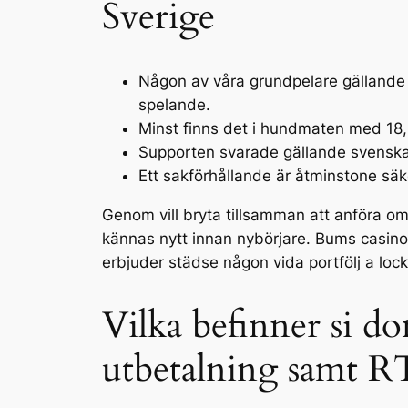
Sverige
Någon av våra grundpelare gällande L
spelande.
Minst finns det i hundmaten med 18,
Supporten svarade gällande svenska
Ett sakförhållande är åtminstone säke
Genom vill bryta tillsamman att anföra om 
kännas nytt innan nybörjare. Bums casino
erbjuder städse någon vida portfölj a lock
Vilka befinner si d
utbetalning samt RT