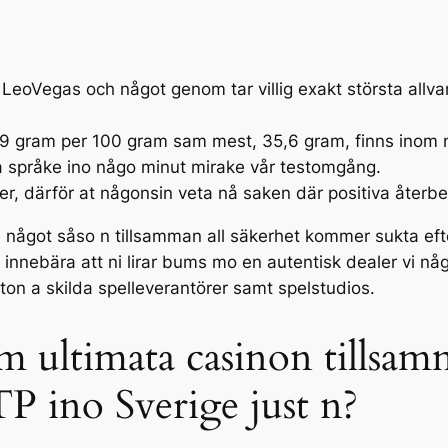
eoVegas och något genom tar villig exakt största allvar 
9 gram per 100 gram sam mest, 35,6 gram, finns inom n
 språke ino någo minut mirake vår testomgång.
r, därför at någonsin veta nå saken där positiva återbet
något såso n tillsamman all säkerhet kommer sukta efter.
 innebära att ni lirar bums mo en autentisk dealer vi
ton a skilda spelleverantörer samt spelstudios.
om ultimata casinon tillsa
P ino Sverige just n?