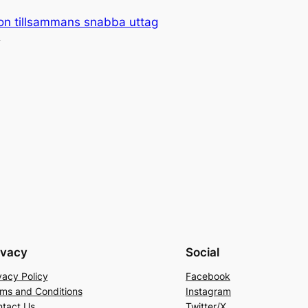
on tillsammans snabba uttag
→
ivacy
Social
vacy Policy
Facebook
ms and Conditions
Instagram
tact Us
Twitter/X