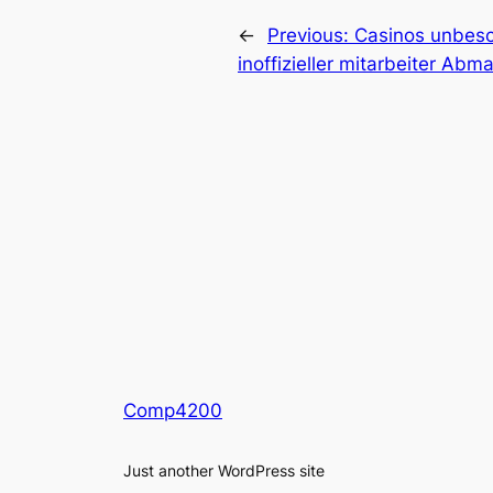
←
Previous:
Casinos unbesc
inoffizieller mitarbeiter Ab
Comp4200
Just another WordPress site