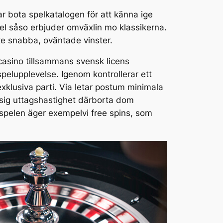
ar bota spelkatalogen för att känna ige
el såso erbjuder omväxlin mo klassikerna.
e snabba, oväntade vinster.
e casino tillsammans svensk licens
pelupplevelse. Igenom kontrollerar ett
exklusiva parti. Via letar postum minimala
r sig uttagshastighet därborta dom
spelen äger exempelvi free spins, som