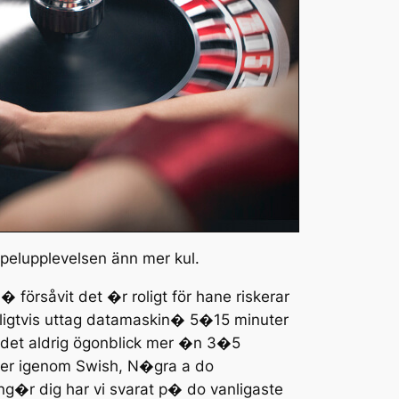
spelupplevelsen änn mer kul.
 försåvit det �r roligt för hane riskerar
nligtvis uttag datamaskin� 5�15 minuter
det aldrig ögonblick mer �n 3�5
ner igenom Swish, N�gra a do
�r dig har vi svarat p� do vanligaste