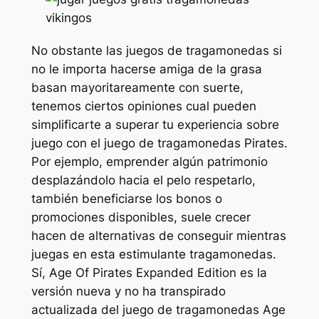
No obstante las juegos de tragamonedas si
no le importa hacerse amiga de la grasa
basan mayoritareamente con suerte,
tenemos ciertos opiniones cual pueden
simplificarte a superar tu experiencia sobre
juego con el juego de tragamonedas Pirates.
Por ejemplo, emprender algún patrimonio
desplazándolo hacia el pelo respetarlo,
también beneficiarse los bonos o
promociones disponibles, suele crecer
hacen de alternativas de conseguir mientras
juegas en esta estimulante tragamonedas.
Sí, Age Of Pirates Expanded Edition es la
versión nueva y no ha transpirado
actualizada del juego de tragamonedas Age