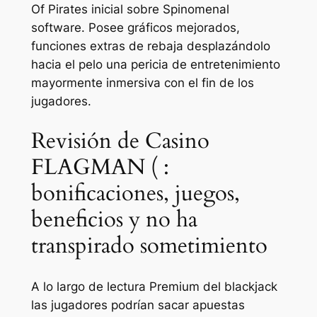
Of Pirates inicial sobre Spinomenal
software. Posee gráficos mejorados,
funciones extras de rebaja desplazándolo
hacia el pelo una pericia de entretenimiento
mayormente inmersiva con el fin de los
jugadores.
Revisión de Casino
FLAGMAN ( :
bonificaciones, juegos,
beneficios y no ha
transpirado sometimiento
A lo largo de lectura Premium del blackjack
las jugadores podrían sacar apuestas