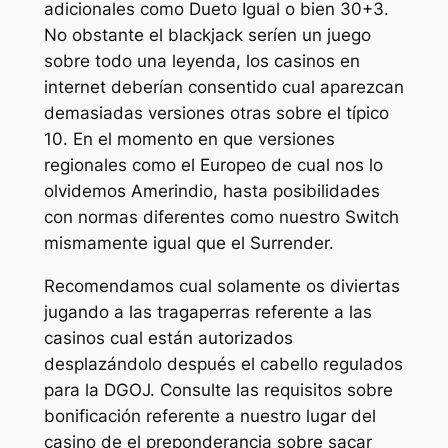
adicionales como Dueto Igual o bien 30+3.
No obstante el blackjack serí­en un juego
sobre todo una leyenda, los casinos en
internet deberían consentido cual aparezcan
demasiadas versiones otras sobre el típico
10. En el momento en que versiones
regionales como el Europeo de cual nos lo
olvidemos Amerindio, hasta posibilidades
con normas diferentes como nuestro Switch
mismamente­ igual que el Surrender.
Recomendamos cual solamente os diviertas
jugando a las tragaperras referente a las
casinos cual están autorizados
desplazándolo después el cabello regulados
para la DGOJ. Consulte las requisitos sobre
bonificación referente a nuestro lugar del
casino de el preponderancia sobre sacar