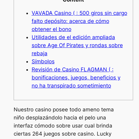
VAVADA Casino ( : 500 giros sin cargo
falto depósito: acerca de cómo
obtener el bono
Utilidades de el edición ampliada
sobre Age Of Pirates y rondas sobre
rebaja
Símbolos
Revisión de Casino FLAGMAN ( :
bonificaciones, juegos, beneficios y
no ha transpirado sometimiento
Nuestro casino posee todo ameno tema
niño desplazándolo hacia el pelo una
interfaz cómodo sobre usar cual brinda
ciertas 264 juegos sobre casino. Lucky