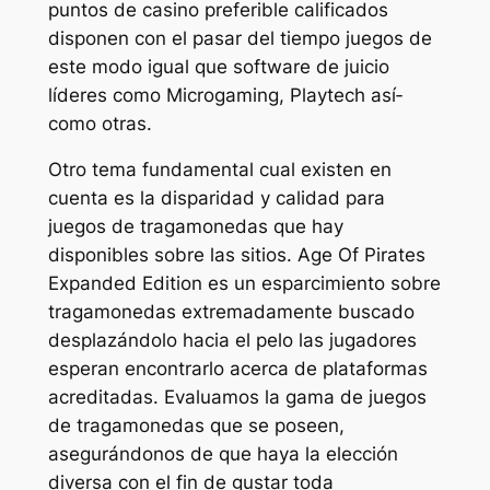
puntos de casino preferible calificados
disponen con el pasar del tiempo juegos de
este modo­ igual que software de juicio
líderes como Microgaming, Playtech así­
como otras.
Otro tema fundamental cual existen en
cuenta es la disparidad y calidad para
juegos de tragamonedas que hay
disponibles sobre las sitios. Age Of Pirates
Expanded Edition es un esparcimiento sobre
tragamonedas extremadamente buscado
desplazándolo hacia el pelo las jugadores
esperan encontrarlo acerca de plataformas
acreditadas. Evaluamos la gama de juegos
de tragamonedas que se poseen,
asegurándonos de que haya la elección
diversa con el fin de gustar toda