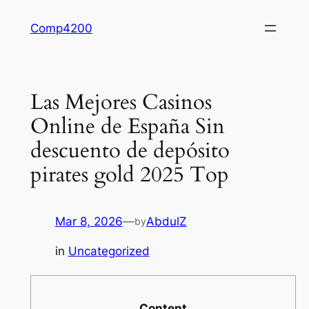
Skip
Comp4200
to
content
Las Mejores Casinos
Online de España Sin
descuento de depósito
pirates gold 2025 Top
Mar 8, 2026
—
AbdulZ
by
in
Uncategorized
Content