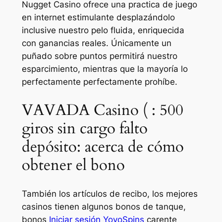
Nugget Casino ofrece una practica de juego
en internet estimulante desplazándolo
inclusive nuestro pelo fluida, enriquecida
con ganancias reales.
Únicamente un
puñado sobre puntos permitirá nuestro
esparcimiento, mientras que la mayoría lo
perfectamente perfectamente prohíbe.
VAVADA Casino ( : 500
giros sin cargo falto
depósito: acerca de cómo
obtener el bono
También los artículos de recibo, los mejores
casinos tienen algunos bonos de tanque,
bonos
Iniciar sesión YoyoSpins
carente