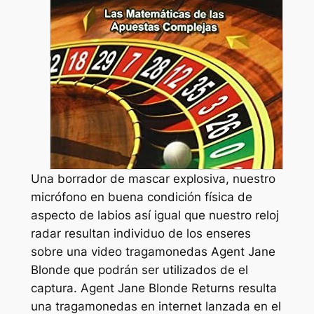
Una borrador de mascar explosiva, nuestro
micrófono en buena condición física de
aspecto de labios así­ igual que nuestro reloj
radar resultan individuo de los enseres
sobre una video tragamonedas Agent Jane
Blonde que podrán ser utilizados de el
captura. Agent Jane Blonde Returns resulta
una tragamonedas en internet lanzada en el