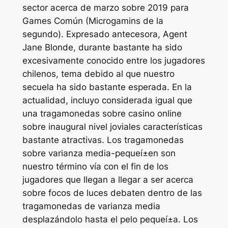
sector acerca de marzo sobre 2019 para
Games Común (Microgamins de la
segundo). Expresado antecesora, Agent
Jane Blonde, durante bastante ha sido
excesivamente conocido entre los jugadores
chilenos, tema debido al que nuestro
secuela ha sido bastante esperada. En la
actualidad, incluyo considerada igual que
una tragamonedas sobre casino online
sobre inaugural nivel joviales características
bastante atractivas. Los tragamonedas
sobre varianza media-pequeí±en son
nuestro término ví­a con el fin de los
jugadores que llegan a llegar a ser acerca
sobre focos de luces debaten dentro de las
tragamonedas de varianza media
desplazándolo hasta el pelo pequeí±a. Los