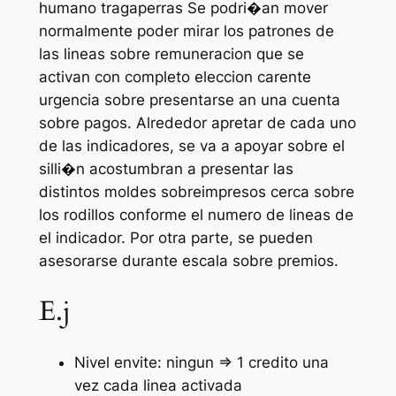
humano tragaperras Se podri�an mover
normalmente poder mirar los patrones de
las lineas sobre remuneracion que se
activan con completo eleccion carente
urgencia sobre presentarse an una cuenta
sobre pagos. Alrededor apretar de cada uno
de las indicadores, se va a apoyar sobre el
silli�n acostumbran a presentar las
distintos moldes sobreimpresos cerca sobre
los rodillos conforme el numero de lineas de
el indicador. Por otra parte, se pueden
asesorarse durante escala sobre premios.
E.j
Nivel envite: ningun => 1 credito una
vez cada linea activada