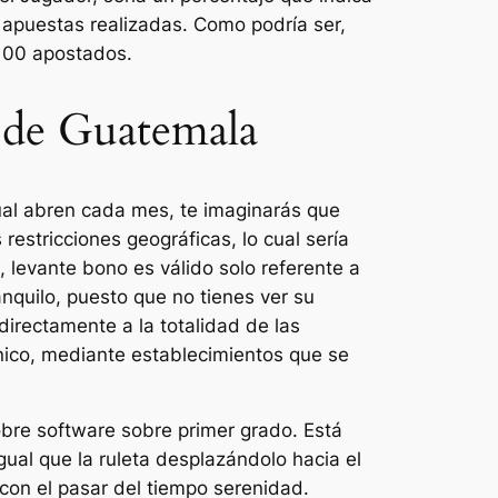
apuestas realizadas. Como podrí­a ser,
$100 apostados.
a de Guatemala
ual abren cada mes, te imaginarás que
stricciones geográficas, lo cual serí­a
, levante bono es válido solo referente a
nquilo, puesto que no tienes ver su
irectamente a la totalidad de las
nico, mediante establecimientos que se
sobre software sobre primer grado. Está
gual que la ruleta desplazándolo hacia el
r con el pasar del tiempo serenidad.