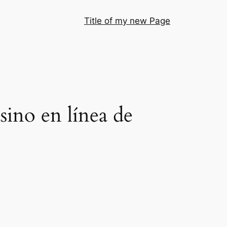
Title of my new Page
sino en línea de