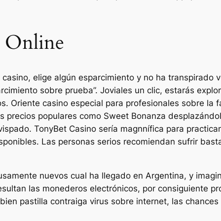
 Online
r casino, elige algún esparcimiento y no ha transpirado 
parcimiento sobre prueba”. Joviales un clic, estarás exp
os. Oriente casino especial para profesionales sobre la 
s precios populares como Sweet Bonanza desplazándolo 
spado. TonyBet Casino serí­a magnnífica para practican
isponibles. Las personas serios recomiendan sufrir bas
usamente nuevos cual ha llegado en Argentina, y imagin
ultan las monederos electrónicos, por consiguiente pro
ien pastilla contraiga virus sobre internet, las chance