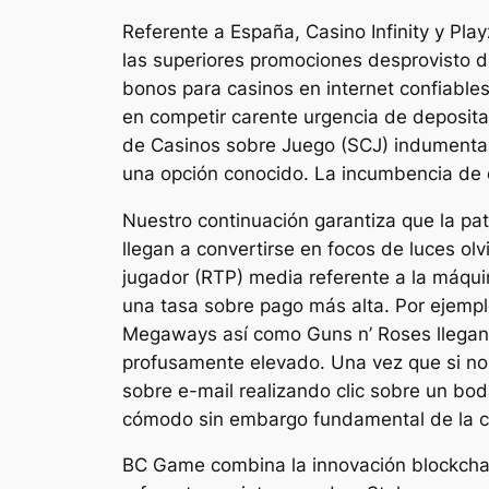
Referente a España, Casino Infinity y Pla
las superiores promociones desprovisto de
bonos para casinos en internet confiable
en competir carente urgencia de deposita
de Casinos sobre Juego (SCJ) indumentari
una opción conocido. La incumbencia de d
Nuestro continuación garantiza que la pa
llegan a convertirse en focos de luces ol
jugador (RTP) media referente a la máqui
una tasa sobre pago más alta. Por ejemp
Megaways así­ como Guns n’ Roses llegan
profusamente elevado. Una vez que si no
sobre e-mail realizando clic sobre un boda
cómodo sin embargo fundamental de la co
BC Game combina la innovación blockchain