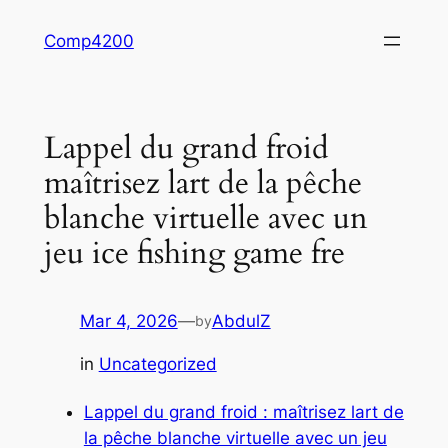
Skip
Comp4200
to
content
Lappel du grand froid
maîtrisez lart de la pêche
blanche virtuelle avec un
jeu ice fishing game fre
Mar 4, 2026
—
AbdulZ
by
in
Uncategorized
Lappel du grand froid : maîtrisez lart de
la pêche blanche virtuelle avec un jeu