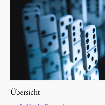
Übersicht