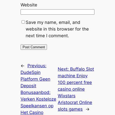
Website
Save my name, email, and
website in this browser for the
next time I comment.
←
Previous:
Next:
Buffalo Slot
DudeSpin
machine Enjoy
Platform Geen
100 percent free
Deposit
casino online
Bonusaanbod:
Wixstars
Verken Kosteloze
Aristocrat Online
Speelkansen op
slots games
→
Het Casino