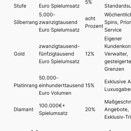
5%
Stufe
Euro Spielumsatz
Standards
5.000-
Wöchentlic
acht
Silberrang
zwanzigtausend
Spins, Prior
Prozent
Euro Spielumsatz
Service
Eigener
zwanzigtausend-
Kundenkon
Gold
fünfzigtausend
12%
Verwalter,
Euro Spielumsatz
gesteigert
Grenzen
50.000-
Exklusive A
Platinrang
einhunderttausend
15%
Luxusgabe
Euro Volumen
Maßgeschn
100.000€+
Diamant
20%
Angebote,
Spielumsatz
Exklusiv-Tr