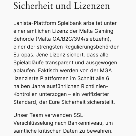
Sicherheit und Lizenzen
Lanista-Plattform Spielbank arbeitet unter
einer amtlichen Lizenz der Malta Gaming
Behörde (Malta GA/B2C/394/siebzehn),
einer der strengsten Regulierungsbehörden
Europas. Jene Lizenz sichert, dass alle
Spielabläufe transparent und ausgewogen
ablaufen. Faktisch werden von der MGA
lizenzierte Plattformen im Schnitt alle 6
halben Jahre ausführlichen Richtlinien-
Kontrollen unterzogen – ein verifizierter
Standard, der Eure Sicherheit sicherstellt.
Unser Team verwenden SSL-
Verschlüsselung nach Bankenniveau, um
sämtliche kritischen Daten zu bewahren.