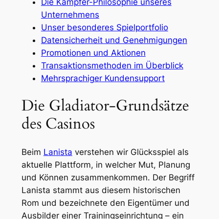
Die Kämpfer-Philosophie unseres
Unternehmens
Unser besonderes Spielportfolio
Datensicherheit und Genehmigungen
Promotionen und Aktionen
Transaktionsmethoden im Überblick
Mehrsprachiger Kundensupport
Die Gladiator-Grundsätze
des Casinos
Beim
Lanista
verstehen wir Glücksspiel als
aktuelle Plattform, in welcher Mut, Planung
und Können zusammenkommen. Der Begriff
Lanista stammt aus diesem historischen
Rom und bezeichnete den Eigentümer und
Ausbilder einer Trainingseinrichtung – ein