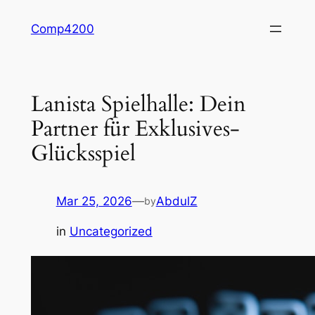
Skip
Comp4200
to
content
Lanista Spielhalle: Dein
Partner für Exklusives-
Glücksspiel
Mar 25, 2026
—
AbdulZ
by
in
Uncategorized