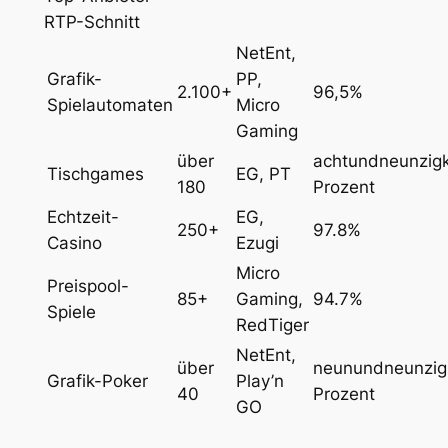
RTP-Schnitt
NetEnt,
Grafik-
PP,
2.100+
96,5%
Spielautomaten
Micro
Gaming
über
achtundneunzi
Tischgames
EG, PT
180
Prozent
Echtzeit-
EG,
250+
97.8%
Casino
Ezugi
Micro
Preispool-
85+
Gaming,
94.7%
Spiele
RedTiger
NetEnt,
über
neunundneunzi
Grafik-Poker
Play’n
40
Prozent
GO