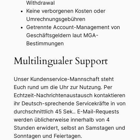
Withdrawal
Keine verborgenen Kosten oder
Umrechnungsgebühren
Getrennte Account-Management von
Geschäftsgeldern laut MGA-
Bestimmungen
Multilingualer Support
Unser Kundenservice-Mannschaft steht
Euch rund um die Uhr zur Nutzung. Per
Echtzeit-Nachrichtenaustausch kontaktieren
ihr Deutsch-sprechende Servicekräfte in von
durchschnittlich 45 Sek.. E-Mail-Requests
werden üblicherweise innerhalb von 4
Stunden erwidert, selbst an Samstagen und
Sonntagen und Feiertagen.