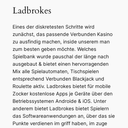
Ladbrokes
Eines der diskretesten Schritte wird
zunächst, das passende Verbunden Kasino
zu ausfindig machen, inside unserem man
zum besten geben möchte. Welches
Spielbank wurde pauschal der länge nach
ausgebaut & bietet einen hervorragenden
Mix alle Spielautomaten, Tischspielen
entsprechend Verbunden Blackjack und
Roulette aktiv. Ladbrokes bietet für mobile
Zocker kostenlose Apps je Geräte über den
Betriebssystemen Androide & iOS. Unter
anderem bietet Ladbrokes bietet Spielern
das Softwareanwendungen an, über das sie
Punkte verdienen im griff haben, im zuge