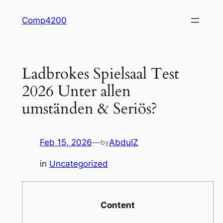
Skip
Comp4200
to
content
Ladbrokes Spielsaal Test
2026 Unter allen
umständen & Seriös?
Feb 15, 2026
—
AbdulZ
by
in
Uncategorized
Content