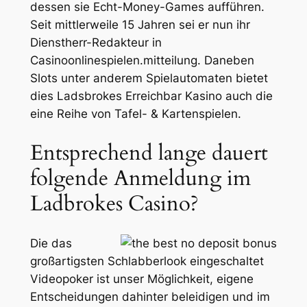
dessen sie Echt-Money-Games aufführen.
Seit mittlerweile 15 Jahren sei er nun ihr
Dienstherr-Redakteur in
Casinoonlinespielen.mitteilung. Daneben
Slots unter anderem Spielautomaten bietet
dies Ladsbrokes Erreichbar Kasino auch die
eine Reihe von Tafel- & Kartenspielen.
Entsprechend lange dauert
folgende Anmeldung im
Ladbrokes Casino?
Die das
großartigsten Schlabberlook eingeschaltet
Videopoker ist unser Möglichkeit, eigene
Entscheidungen dahinter beleidigen und im