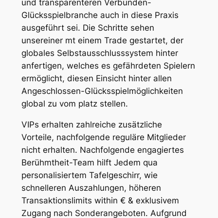
und transparenteren Verbunden-
Glücksspielbranche auch in diese Praxis
ausgeführt sei. Die Schritte sehen
unsereiner mt einem Trade gestartet, der
globales Selbstausschlusssystem hinter
anfertigen, welches es gefährdeten Spielern
ermöglicht, diesen Einsicht hinter allen
Angeschlossen-Glücksspielmöglichkeiten
global zu vom platz stellen.
VIPs erhalten zahlreiche zusätzliche
Vorteile, nachfolgende reguläre Mitglieder
nicht erhalten. Nachfolgende engagiertes
Berühmtheit-Team hilft Jedem qua
personalisiertem Tafelgeschirr, wie
schnelleren Auszahlungen, höheren
Transaktionslimits within € & exklusivem
Zugang nach Sonderangeboten. Aufgrund