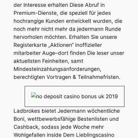
der Interesse erhalten Diese Abruf in
Premium-Dienste, die speziell für jedes
hochrangige Kunden entwickelt wurden, die
noch mehr nicht mehr da jedermann Runde
hervorholen möchten. Erhalten Sie unsere
Registerkarte „Aktionen“ inoffizieller
mitarbeiter Auge–dort finden Die leser unser
aktuellsten Feinheiten, samt
Mindesteinzahlungsanforderungen,
berechtigten Vortragen & Teilnahmefristen.
Ladbrokes bietet Jedermann wöchentliche
Boni, wettbewerbsfähige Bestenlisten und
Cashback, sodass jede Woche mehr
Wohlgefallen inside Dem Lieblingscasino