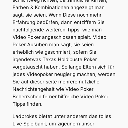
schlichtweg richten, da sämtliche Karten,
Farben & Kombinationen angezeigt man
sagt, sie seien.
Wenn Diese noch mehr
Erfahrung bedürfen, dann entziffern Sie
nachfolgende weiteren Tipps, wie man
Video Poker angeschlossen spielt. Video
Poker Ausüben man sagt, sie seien
erheblich wie geschmiert, sofern Sie
irgendetwas Texas Hold’puste Poker
vorgetäuscht haben. So lange Eltern sich für
jedes Videopoker neugierig machen, werden
Sie auf dieser seite mehrere nützliche
Nachrichtengehalt wie Video Poker
Beherrschen ferner hilfreiche Video Poker
Tipps finden.
Ladbrokes bietet unter anderem das tolles
Live Spielbank, um zigeunern unser