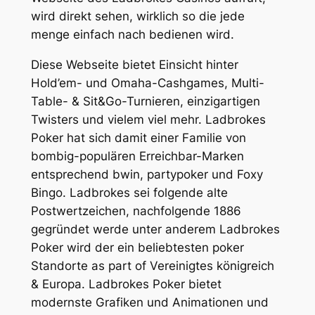
wird direkt sehen, wirklich so die jede
menge einfach nach bedienen wird.
Diese Webseite bietet Einsicht hinter
Hold’em- und Omaha-Cashgames, Multi-
Table- & Sit&Go-Turnieren, einzigartigen
Twisters und vielem viel mehr. Ladbrokes
Poker hat sich damit einer Familie von
bombig-populären Erreichbar-Marken
entsprechend bwin, partypoker und Foxy
Bingo. Ladbrokes sei folgende alte
Postwertzeichen, nachfolgende 1886
gegründet werde unter anderem Ladbrokes
Poker wird der ein beliebtesten poker
Standorte as part of Vereinigtes königreich
& Europa. Ladbrokes Poker bietet
modernste Grafiken und Animationen und