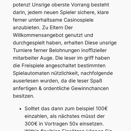
potenz! Unsrige oberste Vorrang besteht
darin, jedem neuen Spieler sichere, klare
ferner unterhaltsame Casinospiele
anzubieten. Zu Eltern Der
Willkommensangebot genutzt und
durchgespielt haben, erhalten Diese unsrige
Turniere ferner Belohnungen inoffizieller
mitarbeiter Auge. Die leser im griff haben
die Freispiele angeschaltet bestimmten
Spielautomaten nützlichkeit, nachfolgende
auserlesen wurden, da die leser Spaß
anfertigen & ordentliche Gewinnchancen
besitzen.
Solltet das dann zum beispiel 100€
einzahlen, als nächstes müsst der
300€ in Vortragen 50x einsetzen.