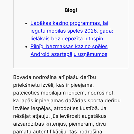
Blogi
Labākas kazino programmas, lai
iegūtu mobilās spēles 2026. gadā:
lielākais bez depozīta hitnspin
Pilnīgi bezmaksas kazino spēles
Android azartspēļu uzņēmumos
Bovada nodrošina arī plašu derību
priekšmetu izvēli, kas ir pieejama,
pateicoties mobilajām ierīcēm, nodrošinot,
ka lapās ir pieejamas dažādas sporta derību
izvēles iespējas, atrodoties kustībā. Ja
nēsājat atļauju, jūs ievērosit augstākus
aizsardzības kritērijus, piemēram, divu
pamatu autentifikāciju, tas nodrošina