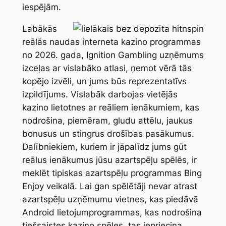
iespējām.
Labākās
reālās naudas interneta kazino programmas
no 2026. gada, Ignition Gambling uzņēmums
izceļas ar vislabāko atlasi, ņemot vērā tās
kopējo izvēli, un jums būs reprezentatīvs
izpildījums. Vislabāk darbojas vietējās
kazino lietotnes ar reāliem ienākumiem, kas
nodrošina, piemēram, gludu attēlu, jaukus
bonusus un stingrus drošības pasākumus.
Dalībniekiem, kuriem ir jāpalīdz jums gūt
reālus ienākumus jūsu azartspēļu spēlēs, ir
meklēt tipiskas azartspēļu programmas Bing
Enjoy veikalā. Lai gan spēlētāji nevar atrast
azartspēļu uzņēmumu vietnes, kas piedāvā
Android lietojumprogrammas, kas nodrošina
tiešsaistes kazino spēles, tas iepriecina