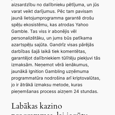
aizsardzību no dalībnieku pētījuma, un jūs
varat veikt darījumus. Pēc tam pavisam
jaunā lietojumprogramma garantē drošu
spēļu ekosistēmu, kas atrodas Yahoo
Gamble.
Tas viss ir abonējis vēl
personalizētāku, un jums būs patīkama
azartspēļu sajūta. Gandrīz visas pārējās
darbības šajā laikā tiek komentētas,
garantējot dalībniekiem tūlītēju piekļuvi tās
izmaksām. Neņemot vērā ienākumus,
jaunākā Ignition Gambling uzņēmuma
programmatūra nodrošina arī kriptovalūtas,
jo ir ātrākā izmaksu metode, kuras
pieņemšanas process aizņem 24 stundas.
Labākas kazino