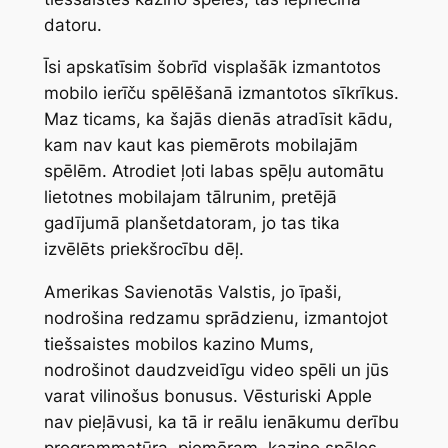
datoru.
Īsi apskatīsim šobrīd visplašāk izmantotos
mobilo ierīču spēlēšanā izmantotos sīkrīkus.
Maz ticams, ka šajās dienās atradīsit kādu,
kam nav kaut kas piemērots mobilajām
spēlēm. Atrodiet ļoti labas spēļu automātu
lietotnes mobilajam tālrunim, pretējā
gadījumā planšetdatoram, jo ​​tas tika
izvēlēts priekšrocību dēļ.
Amerikas Savienotās Valstis, jo īpaši,
nodrošina redzamu sprādzienu, izmantojot
tiešsaistes mobilos kazino Mums,
nodrošinot daudzveidīgu video spēli un jūs
varat vilinošus bonusus. Vēsturiski Apple
nav pieļāvusi, ka tā ir reālu ienākumu derību