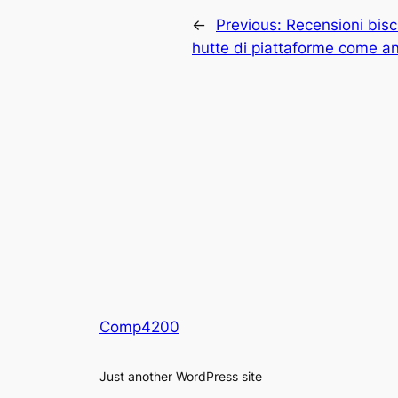
←
Previous:
Recensioni bisca
hutte di piattaforme come a
Comp4200
Just another WordPress site