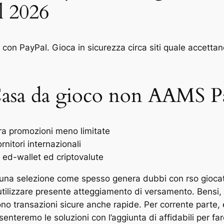
l 2026
con PayPal. Gioca in sicurezza circa siti quale accettano
Casa da gioco non AAMS P
ura promozioni meno limitate
rnitori internazionali
 ed-wallet ed criptovalute
una selezione come spesso genera dubbi con rso giocator
utilizzare presente atteggiamento di versamento. Bensi, 
ono transazioni sicure anche rapide. Per corrente parte,
nteremo le soluzioni con l’aggiunta di affidabili per 