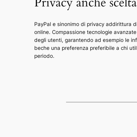
Privacy anche scelt
PayPal e sinonimo di privacy addirittura d
online. Compassione tecnologie avanzate d
degli utenti, garantendo ad esempio le in
beche una preferenza preferibile a chi u
periodo.