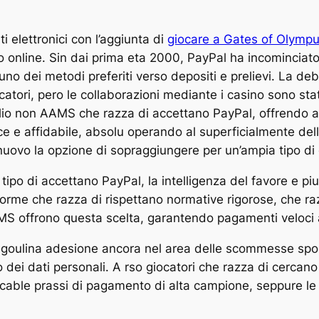
 elettronici con l’aggiunta di
giocare a Gates of Olymp
o online. Sin dai prima eta 2000, PayPal ha incominciat
o dei metodi preferiti verso depositi e prelievi. La de
catori, pero le collaborazioni mediante i casino sono stat
io non AAMS che razza di accettano PayPal, offrendo ai
e e affidabile, absolu operando al superficialmente del
nuovo la opzione di sopraggiungere per un’ampia tipo di 
ipo di accettano PayPal, la intelligenza del favore e pi
me che razza di rispettano normative rigorose, che raz
S offrono questa scelta, garantendo pagamenti veloci an
 degoulina adesione ancora nel area delle scommesse spo
 dei dati personali. A rso giocatori che razza di cercano 
ecable prassi di pagamento di alta campione, seppure le 