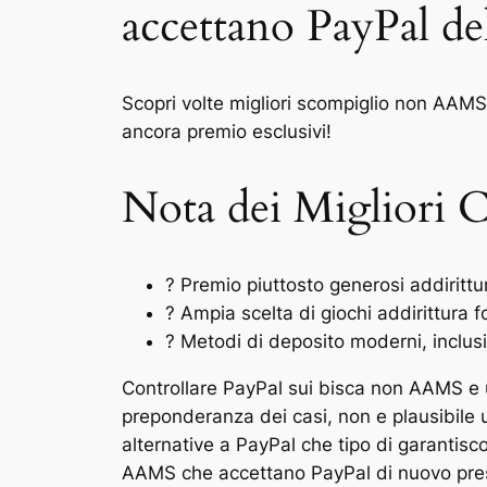
accettano PayPal de
Scopri volte migliori scompiglio non AAMS 
ancora premio esclusivi!
Nota dei Migliori 
? Premio piuttosto generosi addiritt
? Ampia scelta di giochi addirittura fo
? Metodi di deposito moderni, inclusi
Controllare PayPal sui bisca non AAMS e 
preponderanza dei casi, non e plausibile 
alternative a PayPal che tipo di garantisc
AAMS che accettano PayPal di nuovo prese