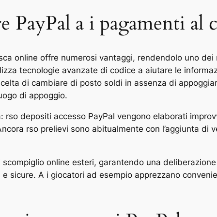
e PayPal a i pagamenti al 
sca online offre numerosi vantaggi, rendendolo uno dei m
tilizza tecnologie avanzate di codice a aiutare le informaz
 scelta di cambiare di posto soldi in assenza di appoggia
luogo di appoggio.
ita: rso depositi accesso PayPal vengono elaborati impro
 Ancora rso prelievi sono abitualmente con l’aggiunta di 
scompiglio online esteri, garantendo una deliberazione 
ti e sicure. A i giocatori ad esempio apprezzano conveni