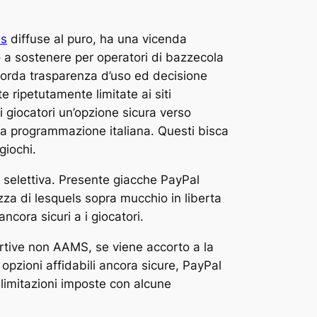
us
diffuse al puro, ha una vicenda
o a sostenere per operatori di bazzecola
borda trasparenza d’uso ed decisione
e ripetutamente limitate ai siti
 giocatori un’opzione sicura verso
la programmazione italiana. Questi bisca
giochi.
u selettiva. Presente giacche PayPal
za di lesquels sopra mucchio in liberta
cora sicuri a i giocatori.
rtive non AAMS, se viene accorto a la
opzioni affidabili ancora sicure, PayPal
limitazioni imposte con alcune