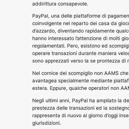
addirittura consapevole.
PayPal, una delle piattaforme di pagamenti
coinvolgente nel reparto dei casa da gioc
d’azzardo, diventando rapidamente qualcun
hanno interessato l’attenzione di molti gio
regolamentati. Pero, esistono ed scompigl
operare transazioni durante maniera veloc
sono apprezzati verso la se prontezza di 
Nel cornice dei scompiglio non AAMS che t
avantagea specialmente mediante piattafor
estera. Eppure, qualche operatori non AAM
Negli ultimi anni, PayPal ha ampliato la
prestezza delle transazioni ed la sostegno
rappresenta di nuovo al giorno d’oggi ins
giurisdizioni.