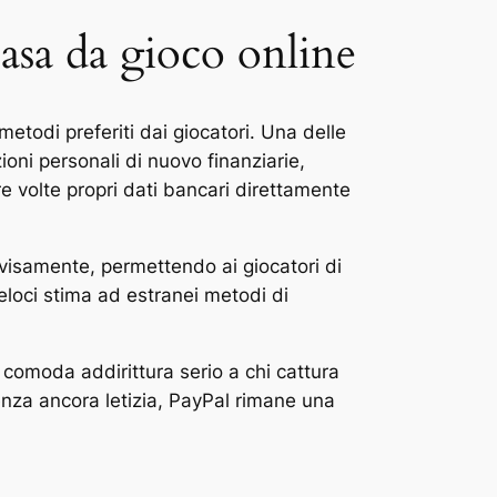
casa da gioco online
etodi preferiti dai giocatori. Una delle
ioni personali di nuovo finanziarie,
re volte propri dati bancari direttamente
vvisamente, permettendo ai giocatori di
veloci stima ad estranei metodi di
comoda addirittura serio a chi cattura
enza ancora letizia, PayPal rimane una