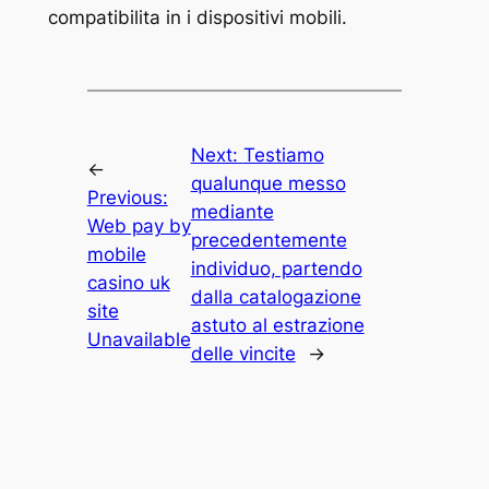
compatibilita in i dispositivi mobili.
Next:
Testiamo
←
qualunque messo
Previous:
mediante
Web pay by
precedentemente
mobile
individuo, partendo
casino uk
dalla catalogazione
site
astuto al estrazione
Unavailable
delle vincite
→