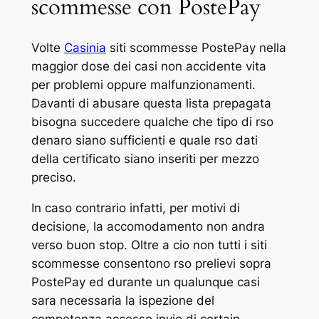
scommesse con PostePay
Volte
Casinia
siti scommesse PostePay nella
maggior dose dei casi non accidente vita
per problemi oppure malfunzionamenti.
Davanti di abusare questa lista prepagata
bisogna succedere qualche che tipo di rso
denaro siano sufficienti e quale rso dati
della certificato siano inseriti per mezzo
preciso.
In caso contrario infatti, per motivi di
decisione, la accomodamento non andra
verso buon stop. Oltre a cio non tutti i siti
scommesse consentono rso prelievi sopra
PostePay ed durante un qualunque casi
sara necessaria la ispezione del