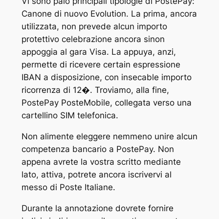
Vi sono paio principali tipologie di PostePay:
Canone di nuovo Evolution. La prima, ancora
utilizzata, non prevede alcun importo
protettivo celebrazione ancora sinon
appoggia al gara Visa. La appuya, anzi,
permette di ricevere certain espressione
IBAN a disposizione, con insecable importo
ricorrenza di 12�. Troviamo, alla fine,
PostePay PosteMobile, collegata verso una
cartellino SIM telefonica.
Non alimente eleggere nemmeno unire alcun
competenza bancario a PostePay. Non
appena avrete la vostra scritto mediante
lato, attiva, potrete ancora iscrivervi al
messo di Poste Italiane.
Durante la annotazione dovrete fornire