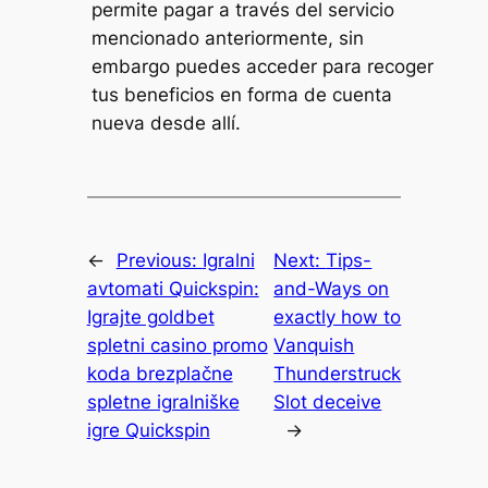
permite pagar a través del servicio
mencionado anteriormente, sin
embargo puedes acceder para recoger
tus beneficios en forma de cuenta
nueva desde allí.
←
Previous:
Igralni
Next:
Tips-
avtomati Quickspin:
and-Ways on
Igrajte goldbet
exactly how to
spletni casino promo
Vanquish
koda brezplačne
Thunderstruck
spletne igralniške
Slot deceive
igre Quickspin
→