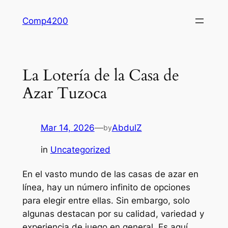
Skip
Comp4200
to
content
La Lotería de la Casa de
Azar Tuzoca
Mar 14, 2026
—
AbdulZ
by
in
Uncategorized
En el vasto mundo de las casas de azar en
línea, hay un número infinito de opciones
para elegir entre ellas. Sin embargo, solo
algunas destacan por su calidad, variedad y
experiencia de juego en general. Es aquí