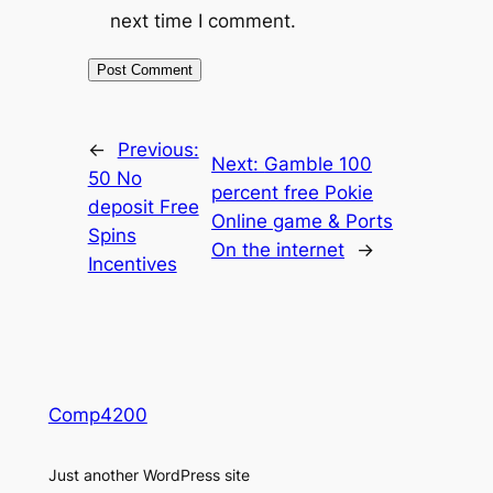
next time I comment.
←
Previous:
Next:
Gamble 100
50 No
percent free Pokie
deposit Free
Online game & Ports
Spins
On the internet
→
Incentives
Comp4200
Just another WordPress site