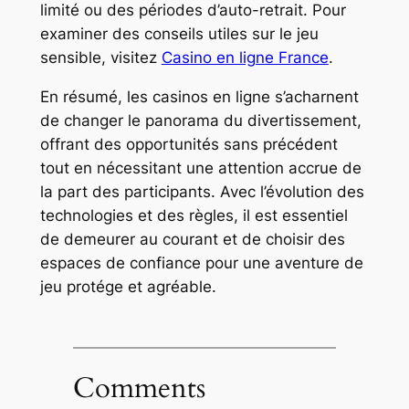
limité ou des périodes d’auto-retrait. Pour
examiner des conseils utiles sur le jeu
sensible, visitez
Casino en ligne France
.
En résumé, les casinos en ligne s’acharnent
de changer le panorama du divertissement,
offrant des opportunités sans précédent
tout en nécessitant une attention accrue de
la part des participants. Avec l’évolution des
technologies et des règles, il est essentiel
de demeurer au courant et de choisir des
espaces de confiance pour une aventure de
jeu protége et agréable.
Comments