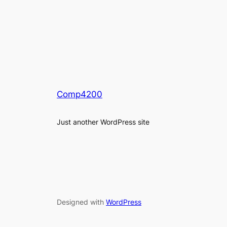
Comp4200
Just another WordPress site
Designed with
WordPress