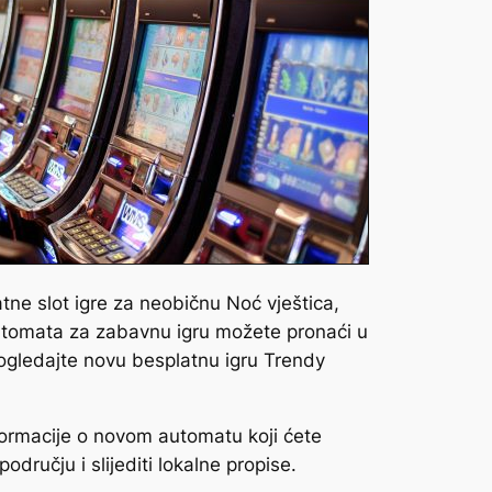
tne slot igre za neobičnu Noć vještica,
omata za zabavnu igru ​​​​možete pronaći u
ogledajte novu besplatnu igru ​​Trendy
informacije o novom automatu koji ćete
dručju i slijediti lokalne propise.