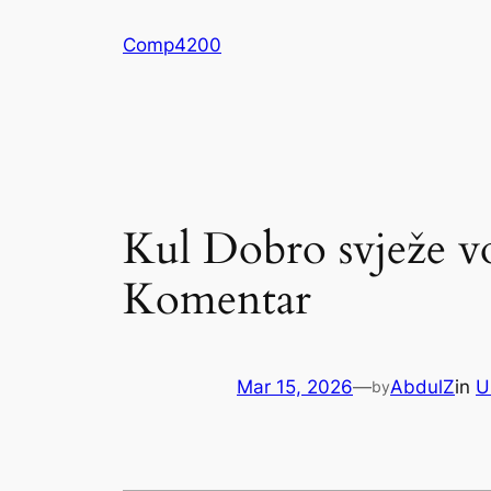
Skip
Comp4200
to
content
Kul Dobro svježe v
Komentar
Mar 15, 2026
—
AbdulZ
in
U
by