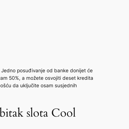
e. Jedno posuđivanje od banke donijet će
am 50%, a možete osvojiti deset kredita
bnošću da uključite osam susjednih
bitak slota Cool