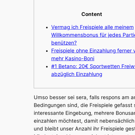
Content
Vermag ich Freispiele alle meinem
Willkommensbonus für jedes Parti
benützen?
Freispiele ohne Einzahlung ferner v
mehr Kasino-Boni
#1 Betano: 20€ Sportwetten Freiw
abzüglich Einzahlung
Umso besser sei sera, falls respons am an
Bedingungen sind, die Freispiele gefasst
interessante Eingebung, mehrere Bonusan
einzahlen möchtest, damit nebensächli
und bleibt unser Anzahl ihr Freispiele ge