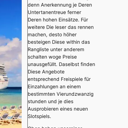
denn Anerkennung je Deren
Untertanentreue ferner
Deren hohen Einsätze. Für
weitere Die leser das rennen
machen, desto höher
besteigen Diese within das
Rangliste unter anderem
schalten woge Preise
unausgefüllt. Daselbst finden
Diese Angebote
entsprechend Freispiele für
Einzahlungen an einem
bestimmten Vierundzwanzig
stunden und je dies
Ausprobieren eines neuen
Slotspiels.