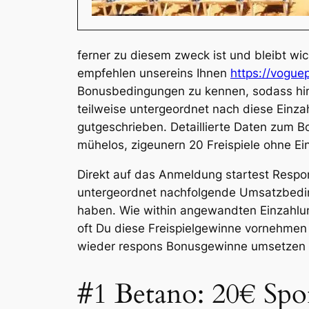
ferner zu diesem zweck ist und bleibt wi
empfehlen unsereins Ihnen
https://vogue
Bonusbedingungen zu kennen, sodass hinte
teilweise untergeordnet nach diese Einz
gutgeschrieben. Detaillierte Daten zum Bo
mühelos, zigeunern 20 Freispiele ohne Ei
Direkt auf das Anmeldung startest Respons
untergeordnet nachfolgende Umsatzbeding
haben. Wie within angewandten Einzahlung
oft Du diese Freispielgewinne vornehmen
wieder respons Bonusgewinne umsetzen m
#1 Betano: 20€ Spo