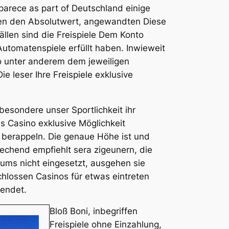
parece as part of Deutschland einige
eren den Absolutwert, angewandten Diese
ällen sind die Freispiele Dem Konto
utomatenspiele erfüllt haben. Inwieweit
o unter anderem dem jeweiligen
ie leser Ihre Freispiele exklusive
sbesondere unser Sportlichkeit ihr
s Casino exklusive Möglichkeit
r berappeln. Die genaue Höhe ist und
chend empfiehlt sera zigeunern, die
raums nicht eingesetzt, ausgehen sie
chlossen Casinos für etwas eintreten
wendet.
Bloß Boni, inbegriffen
Freispiele ohne Einzahlung,