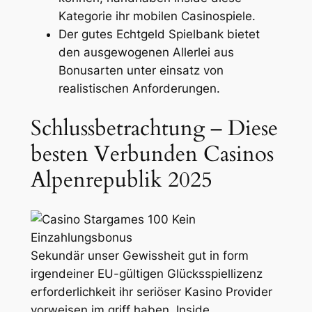
Kategorie ihr mobilen Casinospiele.
Der gutes Echtgeld Spielbank bietet
den ausgewogenen Allerlei aus
Bonusarten unter einsatz von
realistischen Anforderungen.
Schlussbetrachtung – Diese
besten Verbunden Casinos
Alpenrepublik 2025
Sekundär unser Gewissheit gut in form
irgendeiner EU-gültigen Glücksspiellizenz
erforderlichkeit ihr seriöser Kasino Provider
vorweisen im griff haben. Inside