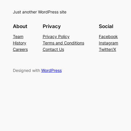
Just another WordPress site
About
Privacy
Social
Team
Privacy Policy
Facebook
History
Terms and Conditions
Instagram
Careers
Contact Us
Twitter/X
Designed with
WordPress