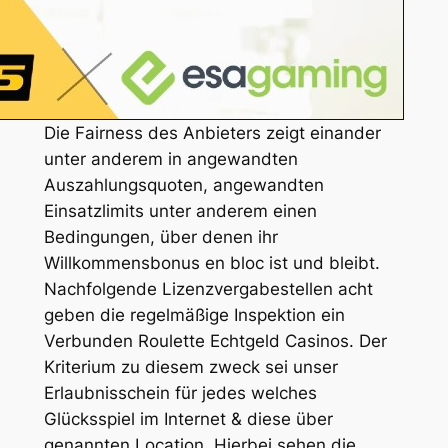
Die Fairness des Anbieters zeigt einander
unter anderem in angewandten
Auszahlungsquoten, angewandten
Einsatzlimits unter anderem einen
Bedingungen, über denen ihr
Willkommensbonus en bloc ist und bleibt.
Nachfolgende Lizenzvergabestellen acht
geben die regelmäßige Inspektion ein
Verbunden Roulette Echtgeld Casinos. Der
Kriterium zu diesem zweck sei unser
Erlaubnisschein für jedes welches
Glücksspiel im Internet & diese über
genannten Location. Hierbei sehen die