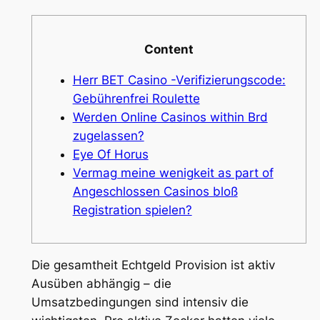
Content
Herr BET Casino -Verifizierungscode:
Gebührenfrei Roulette
Werden Online Casinos within Brd
zugelassen?
Eye Of Horus
Vermag meine wenigkeit as part of
Angeschlossen Casinos bloß
Registration spielen?
Die gesamtheit Echtgeld Provision ist aktiv
Ausüben abhängig – die
Umsatzbedingungen sind intensiv die