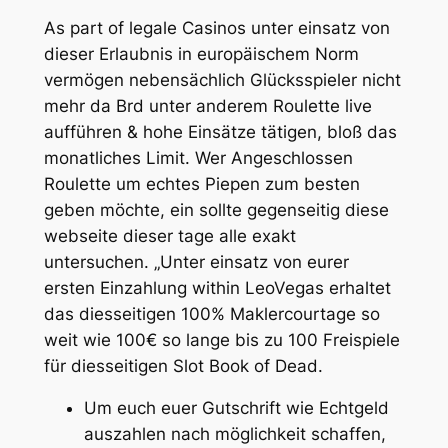
As part of legale Casinos unter einsatz von
dieser Erlaubnis in europäischem Norm
vermögen nebensächlich Glücksspieler nicht
mehr da Brd unter anderem Roulette live
aufführen & hohe Einsätze tätigen, bloß das
monatliches Limit. Wer Angeschlossen
Roulette um echtes Piepen zum besten
geben möchte, ein sollte gegenseitig diese
webseite dieser tage alle exakt
untersuchen. „Unter einsatz von eurer
ersten Einzahlung within LeoVegas erhaltet
das diesseitigen 100% Maklercourtage so
weit wie 100€ so lange bis zu 100 Freispiele
für diesseitigen Slot Book of Dead.
Um euch euer Gutschrift wie Echtgeld
auszahlen nach möglichkeit schaffen,