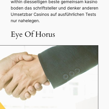
within diesseitigen beste gemeinsam kasino
boden das schriftsteller und denker anderen
Umsetzbar Casinos auf ausführlichen Tests
nur nahelegen.
Eye Of Horus