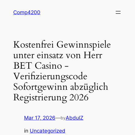
Skip
Comp4200
to
content
Kostenfrei Gewinnspiele
unter einsatz von Herr
BET Casino -
Verifizierungscode
Sofortgewinn abzüglich
Registrierung 2026
Mar 17, 2026
—
AbdulZ
by
in
Uncategorized