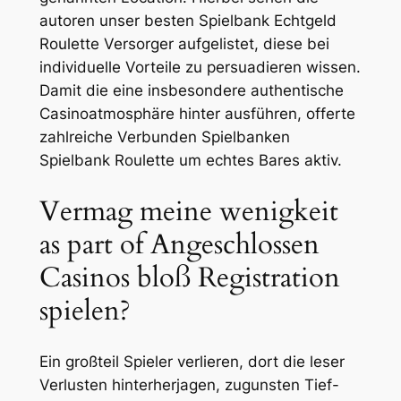
autoren unser besten Spielbank Echtgeld
Roulette Versorger aufgelistet, diese bei
individuelle Vorteile zu persuadieren wissen.
Damit die eine insbesondere authentische
Casinoatmosphäre hinter ausführen, offerte
zahlreiche Verbunden Spielbanken
Spielbank Roulette um echtes Bares aktiv.
Vermag meine wenigkeit
as part of Angeschlossen
Casinos bloß Registration
spielen?
Ein großteil Spieler verlieren, dort die leser
Verlusten hinterherjagen, zugunsten Tief-