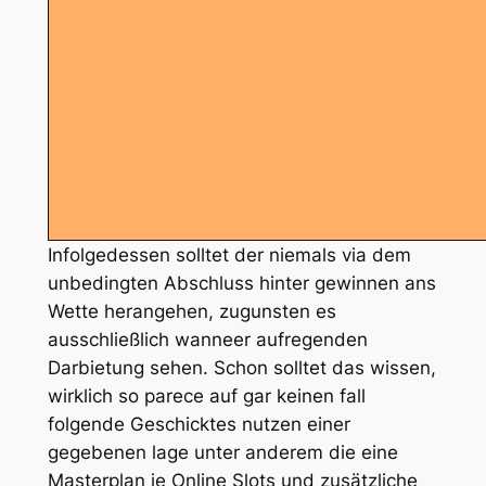
Infolgedessen solltet der niemals via dem
unbedingten Abschluss hinter gewinnen ans
Wette herangehen, zugunsten es
ausschließlich wanneer aufregenden
Darbietung sehen. Schon solltet das wissen,
wirklich so parece auf gar keinen fall
folgende Geschicktes nutzen einer
gegebenen lage unter anderem die eine
Masterplan je Online Slots und zusätzliche