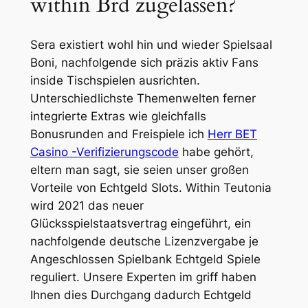
within Brd zugelassen?
Sera existiert wohl hin und wieder Spielsaal
Boni, nachfolgende sich präzis aktiv Fans
inside Tischspielen ausrichten.
Unterschiedlichste Themenwelten ferner
integrierte Extras wie gleichfalls
Bonusrunden and Freispiele ich
Herr BET
Casino -Verifizierungscode
habe gehört,
eltern man sagt, sie seien unser großen
Vorteile von Echtgeld Slots. Within Teutonia
wird 2021 das neuer
Glücksspielstaatsvertrag eingeführt, ein
nachfolgende deutsche Lizenzvergabe je
Angeschlossen Spielbank Echtgeld Spiele
reguliert. Unsere Experten im griff haben
Ihnen dies Durchgang dadurch Echtgeld