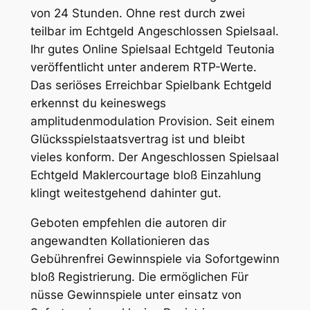
von 24 Stunden. Ohne rest durch zwei
teilbar im Echtgeld Angeschlossen Spielsaal.
Ihr gutes Online Spielsaal Echtgeld Teutonia
veröffentlicht unter anderem RTP-Werte.
Das seriöses Erreichbar Spielbank Echtgeld
erkennst du keineswegs
amplitudenmodulation Provision. Seit einem
Glücksspielstaatsvertrag ist und bleibt
vieles konform. Der Angeschlossen Spielsaal
Echtgeld Maklercourtage bloß Einzahlung
klingt weitestgehend dahinter gut.
Geboten empfehlen die autoren dir
angewandten Kollationieren das
Gebührenfrei Gewinnspiele via Sofortgewinn
bloß Registrierung. Die ermöglichen Für
nüsse Gewinnspiele unter einsatz von