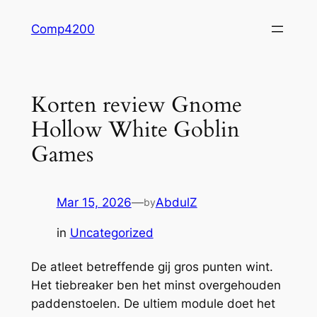
Skip
Comp4200
to
content
Korten review Gnome
Hollow White Goblin
Games
Mar 15, 2026
—
AbdulZ
by
in
Uncategorized
De atleet betreffende gij gros punten wint.
Het tiebreaker ben het minst overgehouden
paddenstoelen. De ultiem module doet het