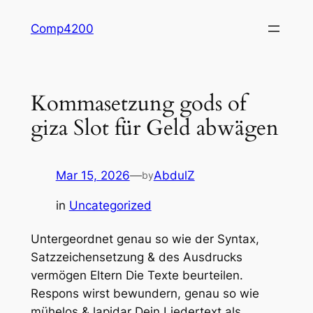
Skip
Comp4200
to
content
Kommasetzung gods of
giza Slot für Geld abwägen
Mar 15, 2026
—
AbdulZ
by
in
Uncategorized
Untergeordnet genau so wie der Syntax,
Satzzeichensetzung & des Ausdrucks
vermögen Eltern Die Texte beurteilen.
Respons wirst bewundern, genau so wie
mühelos & lapidar Dein Liedertext als