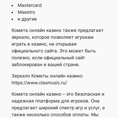
Mastercard
Maestro
и другие
Комета онлайн казино также предлагает
зеркало, которое позволяет игрокам
играть в казино, не открывая
официального сайта. Это может быть
полезно, если официальный сайт
заблокирован в вашей стране.
Зеркало Кометы онлайн казино:
https://www.clasmusic.ru/
Комета онлайн казино – это безопасная и
надежная платформа для игроков. Она
предлагает широкий спектр игр и услуг, а
также несколько способов оплаты. Мы