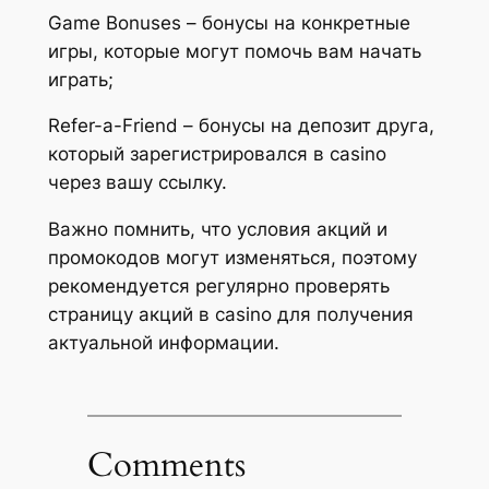
Game Bonuses – бонусы на конкретные
игры, которые могут помочь вам начать
играть;
Refer-a-Friend – бонусы на депозит друга,
который зарегистрировался в casino
через вашу ссылку.
Важно помнить, что условия акций и
промокодов могут изменяться, поэтому
рекомендуется регулярно проверять
страницу акций в casino для получения
актуальной информации.
Comments