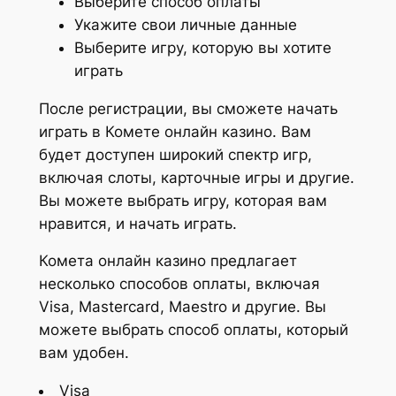
Выберите способ оплаты
Укажите свои личные данные
Выберите игру, которую вы хотите
играть
После регистрации, вы сможете начать
играть в Комете онлайн казино. Вам
будет доступен широкий спектр игр,
включая слоты, карточные игры и другие.
Вы можете выбрать игру, которая вам
нравится, и начать играть.
Комета онлайн казино предлагает
несколько способов оплаты, включая
Visa, Mastercard, Maestro и другие. Вы
можете выбрать способ оплаты, который
вам удобен.
Visa