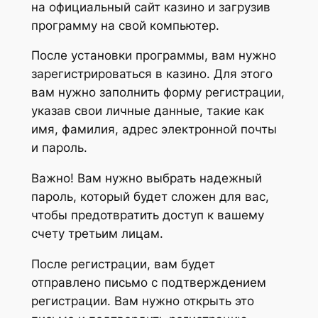
на официальный сайт казино и загрузив
программу на свой компьютер.
После установки программы, вам нужно
зарегистрироваться в казино. Для этого
вам нужно заполнить форму регистрации,
указав свои личные данные, такие как
имя, фамилия, адрес электронной почты
и пароль.
Важно! Вам нужно выбрать надежный
пароль, который будет сложен для вас,
чтобы предотвратить доступ к вашему
счету третьим лицам.
После регистрации, вам будет
отправлено письмо с подтверждением
регистрации. Вам нужно открыть это