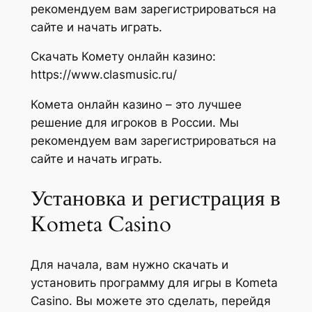
рекомендуем вам зарегистрироваться на
сайте и начать играть.
Скачать Комету онлайн казино:
https://www.clasmusic.ru/
Комета онлайн казино – это лучшее
решение для игроков в России. Мы
рекомендуем вам зарегистрироваться на
сайте и начать играть.
Установка и регистрация в
Kometa Casino
Для начала, вам нужно скачать и
установить программу для игры в Kometa
Casino. Вы можете это сделать, перейдя