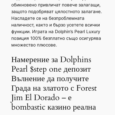
обикновено привличат повече залагащи,
защото подобряват цялостното залагане.
Насладете се на безпроблемната
наличност, както и бързо усетете всички
функции. Играта на Dolphin’s Pearl Luxury
позиция 100% безплатно също осигурява
множество плюсове.
Намерение за Dolphins
Pearl $step one депозит
Вълнение да получите
Града на златото с Forest
Jim El Dorado – е
bombastic казино реална