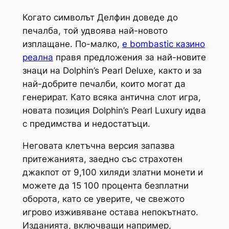
Когато символът Делфин доведе до
печалба, той удвоява най-новото
изплащане. По-малко,
е bombastic казино
реална
правя предложения за най-новите
знаци на Dolphin’s Pearl Deluxe, както и за
най-добрите печалби, които могат да
генерират.
Като всяка антична слот игра,
новата позиция Dolphin’s Pearl Luxury идва
с предимства и недостатъци.
Неговата клетъчна версия запазва
притежанията, заедно със страхотен
джакпот от 9,100 хиляди златни монети и
можете да 15 100 процента безплатни
оборота, като се уверите, че свежото
игрово изживяване остава непокътнато.
Изданията, включващи например,