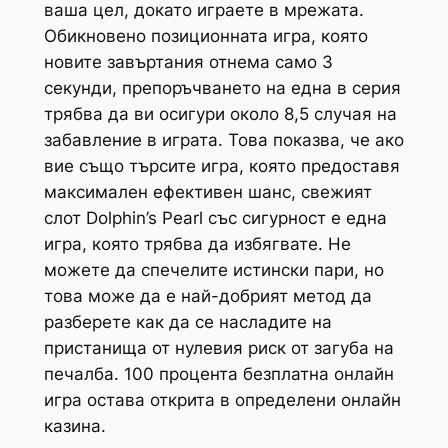
ваша цел, докато играете в мрежата.
Обикновено позиционната игра, която
новите завъртания отнема само 3
секунди, препоръчването на една в серия
трябва да ви осигури около 8,5 случая на
забавление в играта. Това показва, че ако
вие също търсите игра, която предоставя
максимален ефективен шанс, свежият
слот Dolphin’s Pearl със сигурност е една
игра, която трябва да избягвате. Не
можете да спечелите истински пари, но
това може да е най-добрият метод да
разберете как да се насладите на
пристанища от нулевия риск от загуба на
печалба. 100 процента безплатна онлайн
игра остава открита в определени онлайн
казина.