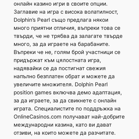
онлайн казино игри в своите опции.
Заглавие на игра с висока волатилност,
Dolphin’s Pearl също предлага някои
много приятни отличия, въпреки това се
твърди, че не трябва да залагате твърде
много, за да играете на барабаните.
Въпреки че не, голям брой участници се
придържат към цялостната игра,
надявайки се да постигнат свежия
напълно безплатен обрат и можете да
увеличите множителя. Dolphin Pearl
position games включва демо адаптация,
за да играете, за да свикнете с онлайн
играта. Специалистите по поддръжка на
OnlineCasinos.com получават най-добрите
международни казина, като ви дават
отзиви, на които можете да разчитате.