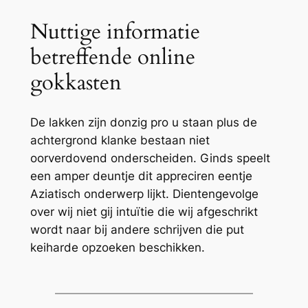
Nuttige informatie
betreffende online
gokkasten
De lakken zijn donzig pro u staan plus de
achtergrond klanke bestaan niet
oorverdovend onderscheiden. Ginds speelt
een amper deuntje dit appreciren eentje
Aziatisch onderwerp lijkt. Dientengevolge
over wij niet gij intuïtie die wij afgeschrikt
wordt naar bij andere schrijven die put
keiharde opzoeken beschikken.