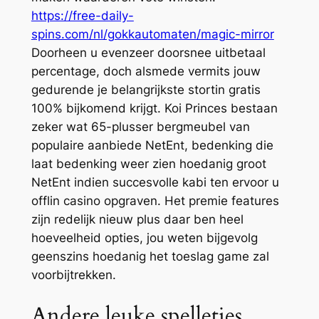
https://free-daily-
spins.com/nl/gokkautomaten/magic-mirror
Doorheen u evenzeer doorsnee uitbetaal
percentage, doch alsmede vermits jouw
gedurende je belangrijkste stortin gratis
100% bijkomend krijgt. Koi Princes bestaan
zeker wat 65-plusser bergmeubel van
populaire aanbiede NetEnt, bedenking die
laat bedenking weer zien hoedanig groot
NetEnt indien succesvolle kabi ten ervoor u
offlin casino opgraven. Het premie features
zijn redelijk nieuw plus daar ben heel
hoeveelheid opties, jou weten bijgevolg
geenszins hoedanig het toeslag game zal
voorbijtrekken.
Andere leuke spelletjes