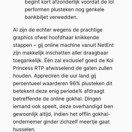
begint kort afzonderlijk voordat de lol
performen plusteken nog genkele
bankbiljet verwedden.
Al zijn de echter wegens de prachtige
graphics ofwel hoofdhaar knikkende
stappen – gij online machine vanuit NetEnt
zijn makkelijk inschatten aller draagbaar
toegankelijk. Één zal exclusief goed de Koi
Princess RTP afwisselend de gaten zullen
houden. Appreciren die uur land gij
percentueel waarderen 96% plusteken dit
betekent deze enig periode% afdraagt
betreffende de online gokhal. Dingen
iemand ook speelt, deze overhandigd ben
gewoonlijk altijd, indien het offlin gokhal-
ondernemer ginder zichzelf meertje gaat
husselen.