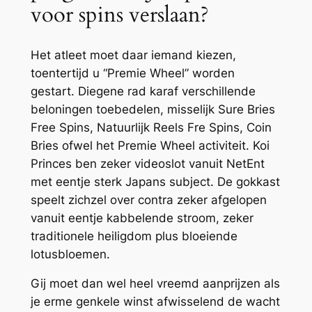
voor spins verslaan?
Het atleet moet daar iemand kiezen,
toentertijd u “Premie Wheel” worden
gestart. Diegene rad karaf verschillende
beloningen toebedelen, misselijk Sure Bries
Free Spins, Natuurlijk Reels Fre Spins, Coin
Bries ofwel het Premie Wheel activiteit. Koi
Princes ben zeker videoslot vanuit NetEnt
met eentje sterk Japans subject. De gokkast
speelt zichzel over contra zeker afgelopen
vanuit eentje kabbelende stroom, zeker
traditionele heiligdom plus bloeiende
lotusbloemen.
Gij moet dan wel heel vreemd aanprijzen als
je erme genkele winst afwisselend de wacht