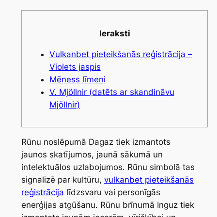
Ieraksti
Vulkanbet pieteikšanās reģistrācija –
Violets jaspis
Mēness līmeņi
V. Mjöllnir (datēts ar skandināvu
Mjöllnir)
Rūnu noslēpumā Dagaz tiek izmantots
jaunos skatījumos, jaunā sākumā un
intelektuālos uzlabojumos. Rūnu simbolā tas
signalizē par kultūru,
vulkanbet pieteikšanās
reģistrācija
līdzsvaru vai personīgās
enerģijas atgūšanu. Rūnu brīnumā Inguz tiek