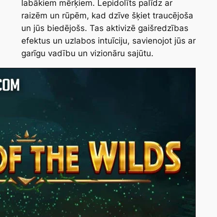
labākiem mērķiem. Lepidolīts palīdz ar
raizēm un rūpēm, kad dzīve šķiet traucējoša
un jūs biedējošs. Tas aktivizē gaišredzības
efektus un uzlabos intuīciju, savienojot jūs ar
garīgu vadību un vizionāru sajūtu.