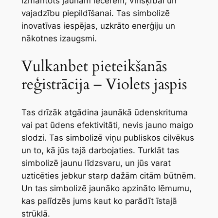
izmantots jaunām iecerēm, vīrišķībai un
vajadzību piepildīšanai.
Tas simbolizē
inovatīvas iespējas, uzkrāto enerģiju un
nākotnes izaugsmi.
Vulkanbet pieteikšanās
reģistrācija – Violets jaspis
Tas drīzāk atgādina jaunākā ūdenskrituma
vai pat ūdens efektivitāti, nevis jauno maigo
slodzi. Tas simbolizē viņu publiskos cilvēkus
un to, kā jūs tajā darbojaties. Turklāt tas
simbolizē jaunu līdzsvaru, un jūs varat
uzticēties jebkur starp dažām citām būtnēm.
Un tas simbolizē jaunāko apzināto lēmumu,
kas palīdzēs jums kaut ko parādīt īstajā
strūklā.