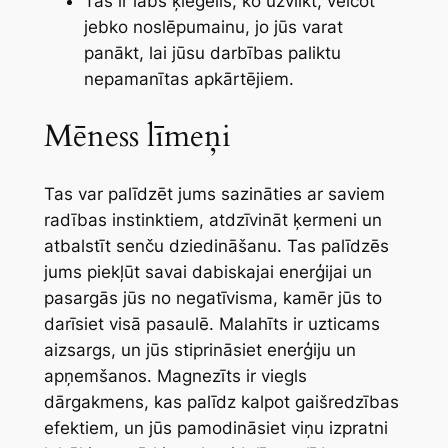
Tas ir labs ķieģelis, ko uzvilkt, veicot
jebko noslēpumainu, jo jūs varat
panākt, lai jūsu darbības paliktu
nepamanītas apkārtējiem.
Mēness līmeņi
Tas var palīdzēt jums sazināties ar saviem
radības instinktiem, atdzīvināt ķermeni un
atbalstīt senču dziedināšanu. Tas palīdzēs
jums piekļūt savai dabiskajai enerģijai un
pasargās jūs no negatīvisma, kamēr jūs to
darīsiet visā pasaulē. Malahīts ir uzticams
aizsargs, un jūs stiprināsiet enerģiju un
apņemšanos. Magnezīts ir viegls
dārgakmens, kas palīdz kalpot gaišredzības
efektiem, un jūs pamodināsiet viņu izpratni