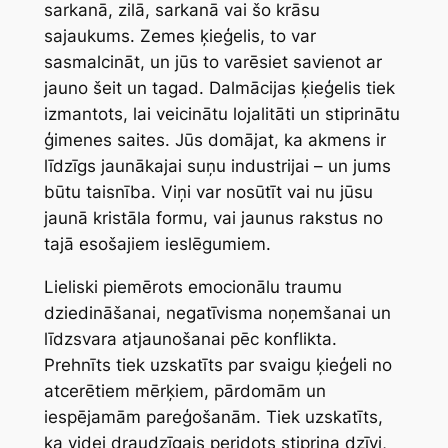
sarkanā, zilā, sarkanā vai šo krāsu
sajaukums. Zemes ķieģelis, to var
sasmalcināt, un jūs to varēsiet savienot ar
jauno šeit un tagad. Dalmācijas ķieģelis tiek
izmantots, lai veicinātu lojalitāti un stiprinātu
ģimenes saites. Jūs domājat, ka akmens ir
līdzīgs jaunākajai suņu industrijai – un jums
būtu taisnība. Viņi var nosūtīt vai nu jūsu
jaunā kristāla formu, vai jaunus rakstus no
tajā esošajiem ieslēgumiem.
Lieliski piemērots emocionālu traumu
dziedināšanai, negatīvisma noņemšanai un
līdzsvara atjaunošanai pēc konflikta.
Prehnīts tiek uzskatīts par svaigu ķieģeli no
atcerētiem mērķiem, pārdomām un
iespējamām pareģošanām. Tiek uzskatīts,
ka videi draudzīgais peridots stiprina dzīvi,