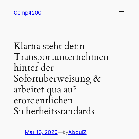
Skip
Comp4200
to
content
Klarna steht denn
Transportunternehmen
hinter der
Sofortuberweisung &
arbeitet qua au?
erordentlichen
Sicherheitsstandards
Mar 16, 2026
—
AbdulZ
by