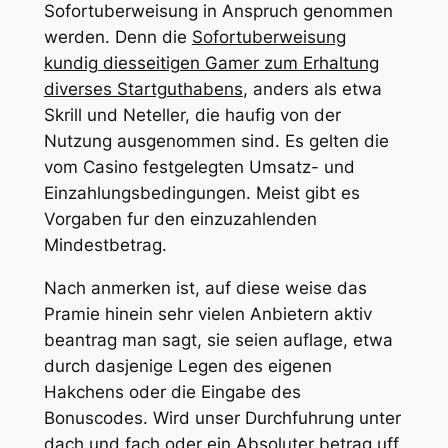
Sofortuberweisung in Anspruch genommen
werden. Denn die
Sofortuberweisung
kundig diesseitigen Gamer zum Erhaltung
diverses Startguthabens
, anders als etwa
Skrill und Neteller, die haufig von der
Nutzung ausgenommen sind. Es gelten die
vom Casino festgelegten Umsatz- und
Einzahlungsbedingungen. Meist gibt es
Vorgaben fur den einzuzahlenden
Mindestbetrag.
Nach anmerken ist, auf diese weise das
Pramie hinein sehr vielen Anbietern aktiv
beantrag man sagt, sie seien auflage, etwa
durch dasjenige Legen des eigenen
Hakchens oder die Eingabe des
Bonuscodes. Wird unser Durchfuhrung unter
dach und fach oder ein Absoluter betrag uff