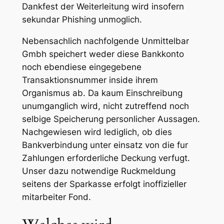
Dankfest der Weiterleitung wird insofern
sekundar Phishing unmoglich.
Nebensachlich nachfolgende Unmittelbar
Gmbh speichert weder diese Bankkonto
noch ebendiese eingegebene
Transaktionsnummer inside ihrem
Organismus ab. Da kaum Einschreibung
unumganglich wird, nicht zutreffend noch
selbige Speicherung personlicher Aussagen.
Nachgewiesen wird lediglich, ob dies
Bankverbindung unter einsatz von die fur
Zahlungen erforderliche Deckung verfugt.
Unser dazu notwendige Ruckmeldung
seitens der Sparkasse erfolgt inoffizieller
mitarbeiter Fond.