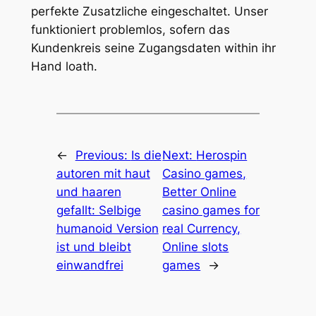
perfekte Zusatzliche eingeschaltet. Unser
funktioniert problemlos, sofern das
Kundenkreis seine Zugangsdaten within ihr
Hand loath.
←
Previous:
Is die
Next:
Herospin
autoren mit haut
Casino games,
und haaren
Better Online
gefallt: Selbige
casino games for
humanoid Version
real Currency,
ist und bleibt
Online slots
einwandfrei
games
→