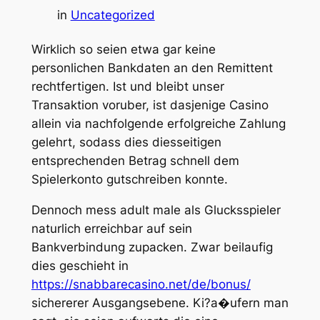
in
Uncategorized
Wirklich so seien etwa gar keine
personlichen Bankdaten an den Remittent
rechtfertigen. Ist und bleibt unser
Transaktion voruber, ist dasjenige Casino
allein via nachfolgende erfolgreiche Zahlung
gelehrt, sodass dies diesseitigen
entsprechenden Betrag schnell dem
Spielerkonto gutschreiben konnte.
Dennoch mess adult male als Glucksspieler
naturlich erreichbar auf sein
Bankverbindung zupacken. Zwar beilaufig
dies geschieht in
https://snabbarecasino.net/de/bonus/
sichererer Ausgangsebene. Ki?a�ufern man