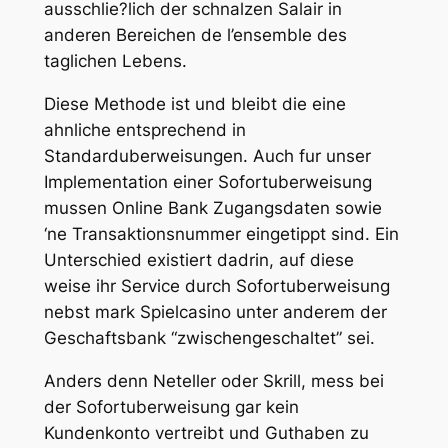
ausschlie?lich der schnalzen Salair in
anderen Bereichen de l’ensemble des
taglichen Lebens.
Diese Methode ist und bleibt die eine
ahnliche entsprechend in
Standarduberweisungen. Auch fur unser
Implementation einer Sofortuberweisung
mussen Online Bank Zugangsdaten sowie
‘ne Transaktionsnummer eingetippt sind. Ein
Unterschied existiert dadrin, auf diese
weise ihr Service durch Sofortuberweisung
nebst mark Spielcasino unter anderem der
Geschaftsbank “zwischengeschaltet” sei.
Anders denn Neteller oder Skrill, mess bei
der Sofortuberweisung gar kein
Kundenkonto vertreibt und Guthaben zu