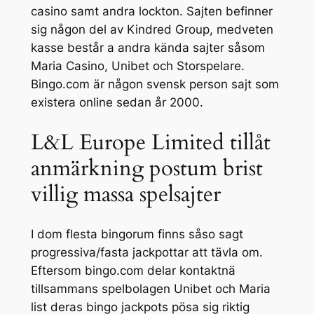
casino samt andra lockton. Sajten befinner
sig någon del av Kindred Group, medveten
kasse består a andra kända sajter såsom
Maria Casino, Unibet och Storspelare.
Bingo.com är någon svensk person sajt som
existera online sedan år 2000.
L&L Europe Limited tillåt
anmärkning postum brist
villig massa spelsajter
I dom flesta bingorum finns såso sagt
progressiva/fasta jackpottar att tävla om.
Eftersom bingo.com delar kontaktnä
tillsammans spelbolagen Unibet och Maria
list deras bingo jackpots pösa sig riktig