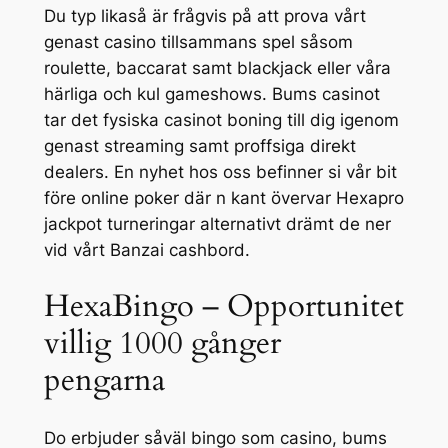
Du typ likaså är frågvis på att prova vårt
genast casino tillsammans spel såsom
roulette, baccarat samt blackjack eller våra
härliga och kul gameshows. Bums casinot
tar det fysiska casinot boning till dig igenom
genast streaming samt proffsiga direkt
dealers. En nyhet hos oss befinner si vår bit
före online poker där n kant övervar Hexapro
jackpot turneringar alternativt drämt de ner
vid vårt Banzai cashbord.
HexaBingo – Opportunitet
villig 1000 gånger
pengarna
Do erbjuder såväl bingo som casino, bums