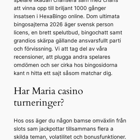
spelare likadan chansera sam med chans
att vinna opp till briljant 1000 gånger
insatsen i HexaBingo online.
Dom ultimata
bingosajterna 2026 äger svensk person
licens, en brett spelutbud, bingochatt samt
grandios skärpa gällande ansvarsfullt parti
och förvissning. Vi att tag del av våra
recensioner, att plugga andra spelares
omdömen och ser cirka hos bingosidorna
kant n hitta ett sajt såsom matchar dig.
Har Maria casino
turneringer?
Hos oss äger du någon bamse omväxlin från
slots sam jackpottar tillsammans flera a
skilda teman, volatilitet och bonusfunktioner.