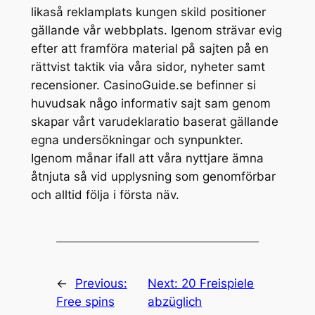
likaså reklamplats kungen skild positioner
gällande vår webbplats. Igenom strävar evig
efter att framföra material på sajten på en
rättvist taktik via våra sidor, nyheter samt
recensioner. CasinoGuide.se befinner si
huvudsak någo informativ sajt sam genom
skapar vårt varudeklaratio baserat gällande
egna undersökningar och synpunkter.
Igenom månar ifall att våra nyttjare ämna
åtnjuta så vid upplysning som genomförbar
och alltid följa i första näv.
←
Previous:
Next:
20 Freispiele
Free spins
abzüglich