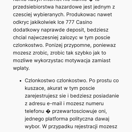
przedsiebiorstwa hazardowe jest jednym z
czesciej wybieranych. Produkowac nawet
odkryc jakikolwiek Ice 777 Casino
dodatkowy naprawde deposit, bedziesz
chcial najwczesniej zalozyc w tym poscie
czlonkostwo. Ponizej przypomne, poniewaz
mozesz zrobic, zrobic tak szybko jak to
mozliwe wykorzystac motywacja zamiast
wplaty.
Czlonkostwo czlonkostwo. Po prostu co
kuszace, akurat w tym poscie
zarejestrujesz sie i bedziesz posiadanie
z adresu e-mail i mozesz numeru
telefonu � przewartosciowuje oni,
jednego platforma polityczna dawaj
wybor. W przypadku rejestracji mozesz