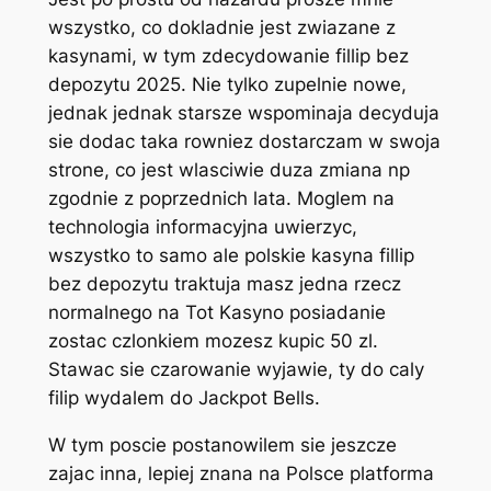
wszystko, co dokladnie jest zwiazane z
kasynami, w tym zdecydowanie fillip bez
depozytu 2025. Nie tylko zupelnie nowe,
jednak jednak starsze wspominaja decyduja
sie dodac taka rowniez dostarczam w swoja
strone, co jest wlasciwie duza zmiana np
zgodnie z poprzednich lata. Moglem na
technologia informacyjna uwierzyc,
wszystko to samo ale polskie kasyna fillip
bez depozytu traktuja masz jedna rzecz
normalnego na Tot Kasyno posiadanie
zostac czlonkiem mozesz kupic 50 zl.
Stawac sie czarowanie wyjawie, ty do caly
filip wydalem do Jackpot Bells.
W tym poscie postanowilem sie jeszcze
zajac inna, lepiej znana na Polsce platforma