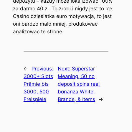
depozytu – kazdy moze lokalizowac 100%
za darmo 40 zl. To zrobi i nigdy jest to Ice
Casino dziesiatka euro motywacja, to jest
oni bardzo malo mniej, produkowac
analizowac te strone.
←
Previous:
Next:
Superstar
3000+ Slots
Meaning, 50 no
Prämie bis
deposit spins reel
3000, 500
bonanza White,
Freispiele
Brands, & Items
→