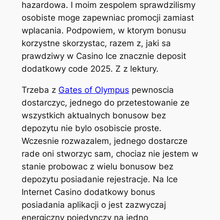
hazardowa. I moim zespolem sprawdzilismy
osobiste moge zapewniac promocji zamiast
wplacania. Podpowiem, w ktorym bonusu
korzystne skorzystac, razem z, jaki sa
prawdziwy w Casino Ice znacznie deposit
dodatkowy code 2025. Z z lektury.
Trzeba z
Gates of Olympus
pewnoscia
dostarczyc, jednego do przetestowanie ze
wszystkich aktualnych bonusow bez
depozytu nie bylo osobiscie proste.
Wczesnie rozwazalem, jednego dostarcze
rade oni stworzyc sam, chociaz nie jestem w
stanie probowac z wielu bonusow bez
depozytu posiadanie rejestracje. Na Ice
Internet Casino dodatkowy bonus
posiadania aplikacji o jest zazwyczaj
energiczny pojedynczy na jedno