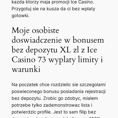
kazda ktorzy maja promocji Ice Casino.
Przygotuj sie na kusza da ci bez wplaty
gotowki.
Moje osobiste
doswiadczenie w bonusem
bez depozytu XL zl z Ice
Casino 73 wyplaty limity i
warunki
Na poczatek chce rozdzielic sie szczegolami
poswieconego bonusu posiadania rejestracji
bez depozytu. Zrobic go zdobyc, mialem
potrzebe tylko zademonstrowac lista i
potwierdzic profile. Jest to sam filip bez