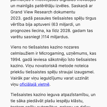
un mainīgās patērētāju izvēles. Saskaņā ar
Grand View Research dokumentu
2023. gadā pasaules tiešsaistes spēļu tirgus
vērtība bija aptuveni
(63 miljardi, un
prognozes liecina, ka līdz 2028. gadam tas
varētu sasniegt )
114 miljardus.
Viens no tiešsaistes kazino nozares
celmlaužiem ir Microgaming, uzņēmums, kas
1994. gadā ieviesa sākotnējo īsto tiešsaistes
kazino. Viņu novatoriskā metode noteica
priekšu tiešsaistes spēļu straujai izaugsmei.
Vairāk par viņu ieguldījumu varat uzzināt
viņu
oficiālajā vietnē
.
Tiešsaistes kazino ieguva atpazīstamību, un
tie sāka piedāvāt plašu iespēju klāstu,
tostarp spēļu automātus, pokeru un dzīvu