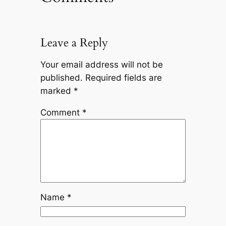
Leave a Reply
Your email address will not be
published.
Required fields are
marked
*
Comment
*
Name
*