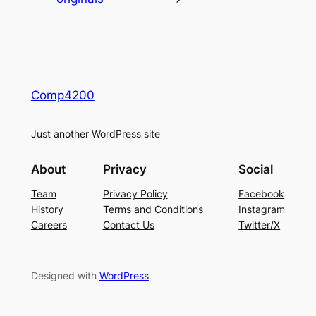
Comp4200
Just another WordPress site
About
Privacy
Social
Team
Privacy Policy
Facebook
History
Terms and Conditions
Instagram
Careers
Contact Us
Twitter/X
Designed with
WordPress