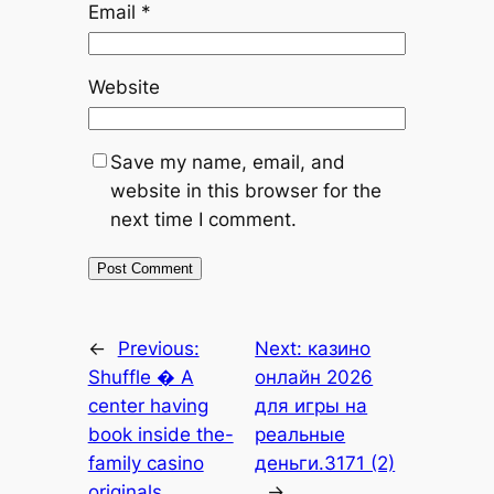
Email
*
Website
Save my name, email, and
website in this browser for the
next time I comment.
←
Previous:
Next:
казино
Shuffle � A
онлайн 2026
center having
для игры на
book inside the-
реальные
family casino
деньги.3171 (2)
originals
→