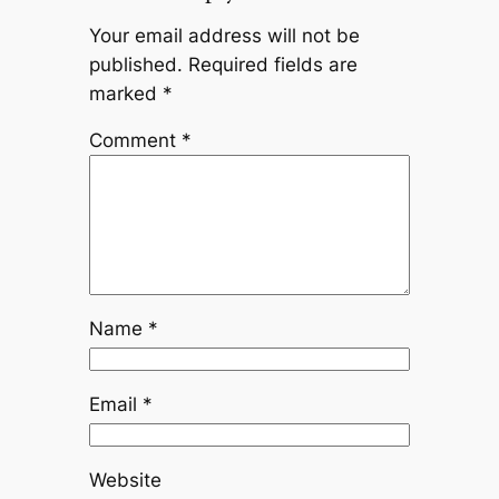
Your email address will not be
published.
Required fields are
marked
*
Comment
*
Name
*
Email
*
Website