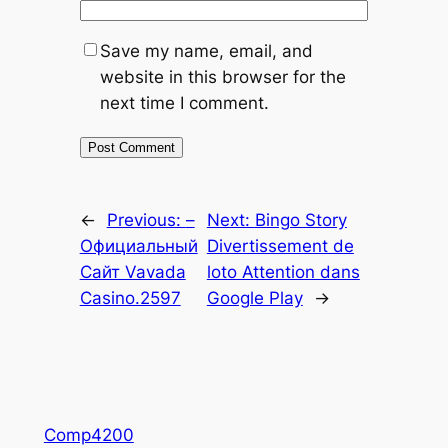
Save my name, email, and
website in this browser for the
next time I comment.
←
Previous:
–
Next:
Bingo Story
Официальный
Divertissement de
Сайт Vavada
loto Attention dans
Casino.2597
Google Play
→
Comp4200