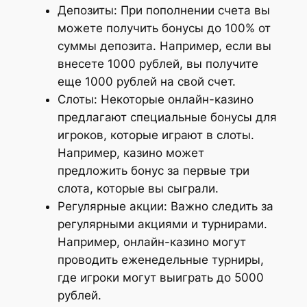
Депозиты: При пополнении счета вы
можете получить бонусы до 100% от
суммы депозита. Например, если вы
внесете 1000 рублей, вы получите
еще 1000 рублей на свой счет.
Слоты: Некоторые онлайн-казино
предлагают специальные бонусы для
игроков, которые играют в слоты.
Например, казино может
предложить бонус за первые три
слота, которые вы сыграли.
Регулярные акции: Важно следить за
регулярными акциями и турнирами.
Например, онлайн-казино могут
проводить еженедельные турниры,
где игроки могут выиграть до 5000
рублей.