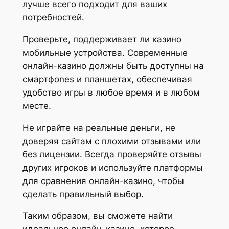
лучше всего подходит для ваших
потребностей.
Проверьте, поддерживает ли казино
мобильные устройства. Современные
онлайн-казино должны быть доступны на
смартфones и планшетах, обеспечивая
удобство игры в любое время и в любом
месте.
Не играйте на реальные деньги, не
доверяя сайтам с плохими отзывами или
без лицензии. Всегда проверяйте отзывы
других игроков и используйте платформы
для сравнения онлайн-казино, чтобы
сделать правильный выбор.
Таким образом, вы сможете найти