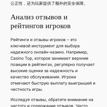
公正性，还为玩家提供了额外的安全保障。
Анализ отзывов и
рейтингов игроков
Рейтинги и отзывы игроков – это
ключевой инструмент для выбора
надежного онлайн-казино. Например,
Casino Top, которое занимает верхние
позиции в рейтингах, регулярно получает
высокие оценки за надежность и
качество обслуживания. Игроки
отмечают быструю выплату выигрышей и
честность игры.
Исследуя отзывы, обратите внимание на
частоту и содержание отзывов. Часто