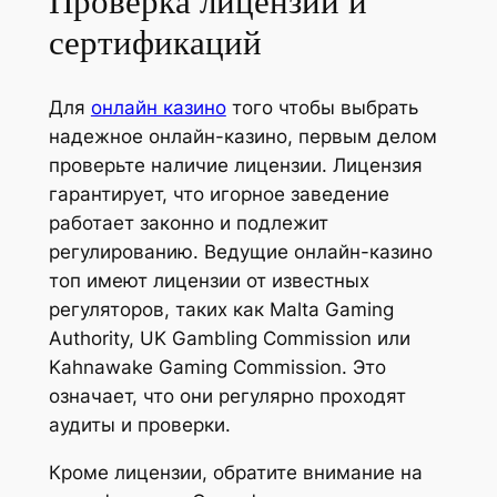
Проверка лицензий и
сертификаций
Для
онлайн казино
того чтобы выбрать
надежное онлайн-казино, первым делом
проверьте наличие лицензии. Лицензия
гарантирует, что игорное заведение
работает законно и подлежит
регулированию. Ведущие онлайн-казино
топ имеют лицензии от известных
регуляторов, таких как Malta Gaming
Authority, UK Gambling Commission или
Kahnawake Gaming Commission. Это
означает, что они регулярно проходят
аудиты и проверки.
Кроме лицензии, обратите внимание на