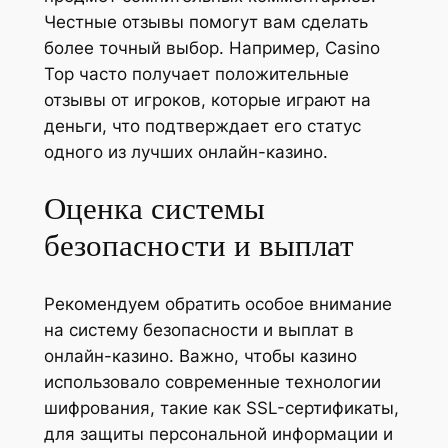
Честные отзывы помогут вам сделать
более точный выбор. Например, Casino
Top часто получает положительные
отзывы от игроков, которые играют на
деньги, что подтверждает его статус
одного из лучших онлайн-казино.
Оценка системы
безопасности и выплат
Рекомендуем обратить особое внимание
на систему безопасности и выплат в
онлайн-казино. Важно, чтобы казино
использовало современные технологии
шифрования, такие как SSL-сертификаты,
для защиты персональной информации и