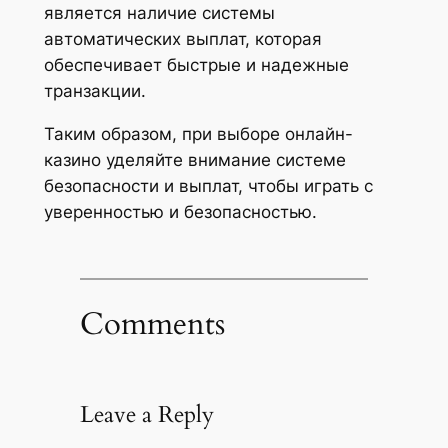
является наличие системы
автоматических выплат, которая
обеспечивает быстрые и надежные
транзакции.
Таким образом, при выборе онлайн-
казино уделяйте внимание системе
безопасности и выплат, чтобы играть с
уверенностью и безопасностью.
Comments
Leave a Reply