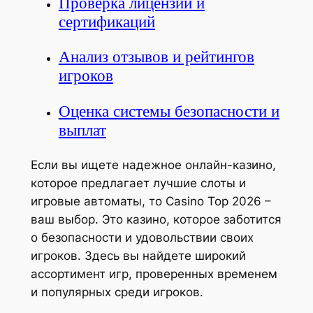
Проверка лицензий и
сертификаций
Анализ отзывов и рейтингов
игроков
Оценка системы безопасности и
выплат
Если вы ищете надежное онлайн-казино,
которое предлагает лучшие слоты и
игровые автоматы, то Casino Top 2026 –
ваш выбор. Это казино, которое заботится
о безопасности и удовольствии своих
игроков. Здесь вы найдете широкий
ассортимент игр, проверенных временем
и популярных среди игроков.