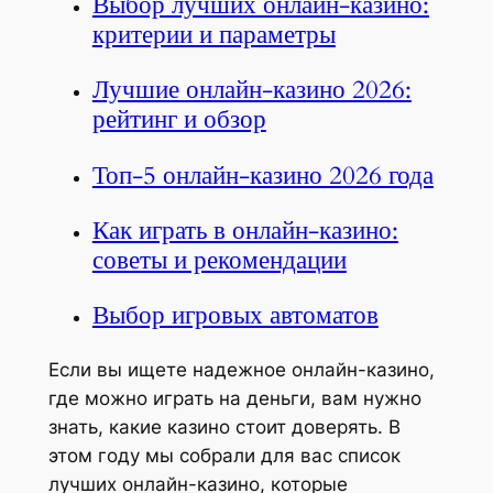
Выбор лучших онлайн-казино:
критерии и параметры
Лучшие онлайн-казино 2026:
рейтинг и обзор
Топ-5 онлайн-казино 2026 года
Как играть в онлайн-казино:
советы и рекомендации
Выбор игровых автоматов
Если вы ищете надежное онлайн-казино,
где можно играть на деньги, вам нужно
знать, какие казино стоит доверять. В
этом году мы собрали для вас список
лучших онлайн-казино, которые