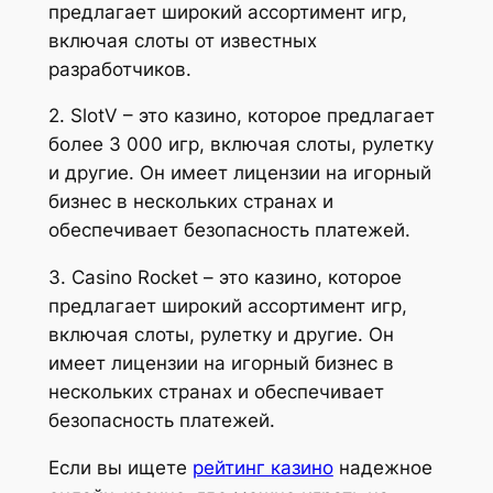
предлагает широкий ассортимент игр,
включая слоты от известных
разработчиков.
2. SlotV – это казино, которое предлагает
более 3 000 игр, включая слоты, рулетку
и другие. Он имеет лицензии на игорный
бизнес в нескольких странах и
обеспечивает безопасность платежей.
3. Casino Rocket – это казино, которое
предлагает широкий ассортимент игр,
включая слоты, рулетку и другие. Он
имеет лицензии на игорный бизнес в
нескольких странах и обеспечивает
безопасность платежей.
Если вы ищете
рейтинг казино
надежное