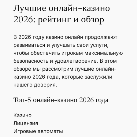
Лучшие онлайн-казино
2026: рейтинг и обзор
В 2026 году казино онлайн продолжают
развиваться и улучшать свои услуги,
чтобы обеспечить игрокам максимальную
безопасность и удовлетворение. В этом
обзоре мы рассмотрим лучшие онлайн-
казино 2026 года, которые заслужили
нашего доверия.
Топ-5 онлайн-казино 2026 года
Казино
Лицензия
Игровые автоматы