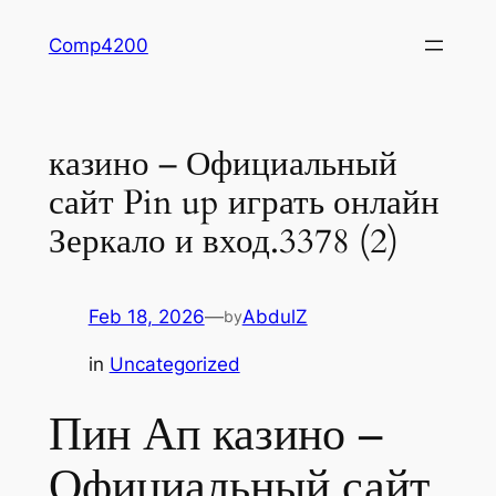
Skip
Comp4200
to
content
казино – Официальный
сайт Pin up играть онлайн
Зеркало и вход.3378 (2)
Feb 18, 2026
—
AbdulZ
by
in
Uncategorized
Пин Ап казино –
Официальный сайт