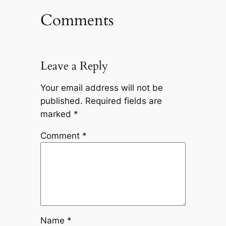
Comments
Leave a Reply
Your email address will not be
published.
Required fields are
marked
*
Comment
*
Name
*