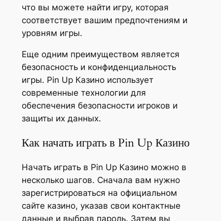
что вы можете найти игру, которая
соответствует вашим предпочтениям и
уровням игры.
Еще одним преимуществом является
безопасность и конфиденциальность
игры. Pin Up Казино использует
современные технологии для
обеспечения безопасности игроков и
защиты их данных.
Как начать играть в Pin Up Казино
Начать играть в Pin Up Казино можно в
несколько шагов. Сначала вам нужно
зарегистрироваться на официальном
сайте казино, указав свои контактные
данные и выбрав пароль. Затем вы