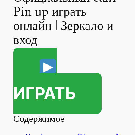
Pin up играть
онлайн | Зеркало и
вход
ИГРАТЬ
Содержимое