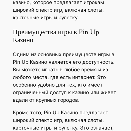
казино, которое предлагает игрокам
широкий спектр игр, включая слоты,
карточные игры и рулетку.
Преимущества игры в Pin Up
Казино
Одним из основных преимуществ игры в
Pin Up Казино является его доступность.
Вы можете играть в любое время и из
любого места, где есть интернет. Это
особенно удобно для тех, кто имеет
ограниченный доступ к казино или живет
вдали от крупных городов.
Кроме того, Pin Up Казино предлагает
широкий спектр игр, включая слоты,
карточные игры и рулетку. Это означает,