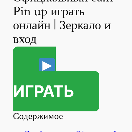
Pin up играть
онлайн | Зеркало и
вход
ИГРАТЬ
Содержимое