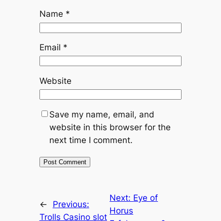
Name
*
Email
*
Website
Save my name, email, and
website in this browser for the
next time I comment.
Next:
Eye of
←
Previous:
Horus
Trolls Casino slot