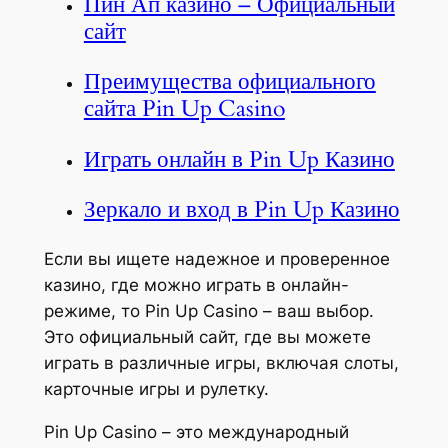
Пин Ап казино – Официальный
сайт
Преимущества официального
сайта Pin Up Casino
Играть онлайн в Pin Up Казино
Зеркало и вход в Pin Up Казино
Если вы ищете надежное и проверенное
казино, где можно играть в онлайн-
режиме, то Pin Up Casino – ваш выбор.
Это официальный сайт, где вы можете
играть в различные игры, включая слоты,
карточные игры и рулетку.
Pin Up Casino – это международный