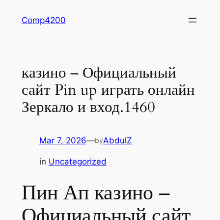
Skip
Comp4200
to
content
казино – Официальный
сайт Pin up играть онлайн
Зеркало и вход.1460
Mar 7, 2026
—
AbdulZ
by
in
Uncategorized
Пин Ап казино –
Официальный сайт