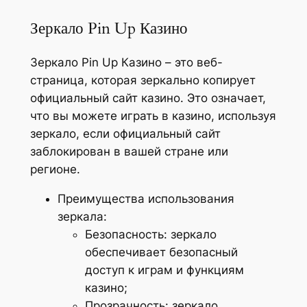
Зеркало Pin Up Казино
Зеркало Pin Up Казино – это веб-
страница, которая зеркально копирует
официальный сайт казино. Это означает,
что вы можете играть в казино, используя
зеркало, если официальный сайт
заблокирован в вашей стране или
регионе.
Преимущества использования
зеркала:
Безопасность: зеркало
обеспечивает безопасный
доступ к играм и функциям
казино;
Прозрачность: зеркало