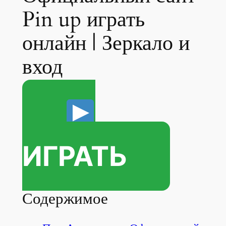
Pin up играть
онлайн | Зеркало и
вход
ИГРАТЬ
Содержимое