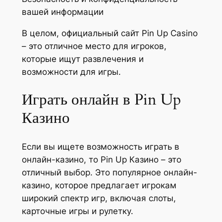
вашей информации
В целом, официальный сайт Pin Up Casino
– это отличное место для игроков,
которые ищут развлечения и
возможности для игры.
Играть онлайн в Pin Up
Казино
Если вы ищете возможность играть в
онлайн-казино, то Pin Up Казино – это
отличный выбор. Это популярное онлайн-
казино, которое предлагает игрокам
широкий спектр игр, включая слоты,
карточные игры и рулетку.