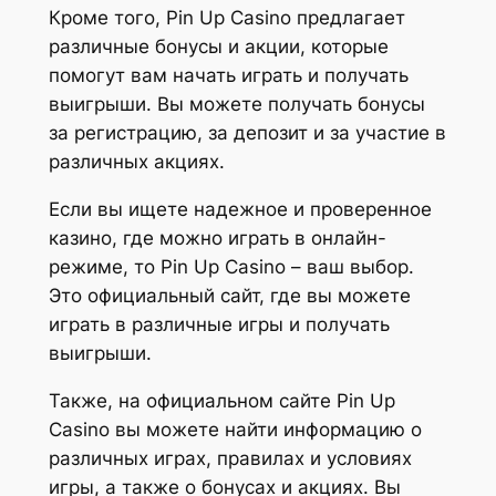
Кроме того, Pin Up Casino предлагает
различные бонусы и акции, которые
помогут вам начать играть и получать
выигрыши. Вы можете получать бонусы
за регистрацию, за депозит и за участие в
различных акциях.
Если вы ищете надежное и проверенное
казино, где можно играть в онлайн-
режиме, то Pin Up Casino – ваш выбор.
Это официальный сайт, где вы можете
играть в различные игры и получать
выигрыши.
Также, на официальном сайте Pin Up
Casino вы можете найти информацию о
различных играх, правилах и условиях
игры, а также о бонусах и акциях. Вы