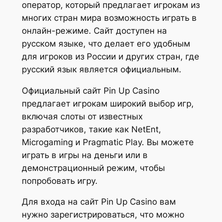
оператор, который предлагает игрокам из
многих стран мира возможность играть в
онлайн-режиме. Сайт доступен на
русском языке, что делает его удобным
для игроков из России и других стран, где
русский язык является официальным.
Официальный сайт Pin Up Casino
предлагает игрокам широкий выбор игр,
включая слоты от известных
разработчиков, такие как NetEnt,
Microgaming и Pragmatic Play. Вы можете
играть в игры на деньги или в
демонстрационный режим, чтобы
попробовать игру.
Для входа на сайт Pin Up Casino вам
нужно зарегистрироваться, что можно