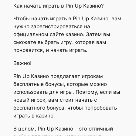
Как начать играть в Pin Up Казино?
Чтобы начать играть в Pin Up Казино, вам
нужно зарегистрироваться на
официальном сайте казино. Затем вы
сможете выбрать игру, которая вам
понравится, и начать играть.
Важно!
Pin Up Казино предлагает игрокам
бесплатные бонусы, которые можно
использовать для игры. Поэтому, если вы
новый игрок, вам стоит начать с
бесплатного бонуса, чтобы попробовать
играть в казино.
В целом, Pin Up Казино – это отличный