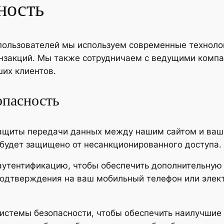
ность
пользователей мы используем современные технолог
анзакций. Мы также сотрудничаем с ведущими компа
их клиентов.
опасность
щиты передачи данных между нашим сайтом и вашим
будет защищено от несанкционированного доступа.
утентификацию, чтобы обеспечить дополнительную б
 подтверждения на ваш мобильный телефон или элек
истемы безопасности, чтобы обеспечить наилучшие 