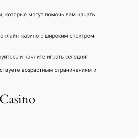
и, которые могут помочь вам начать
т онлайн-казино с широким спектром
уйтесь и начните играть сегодня!
тствуете возрастным ограничениям и
Casino