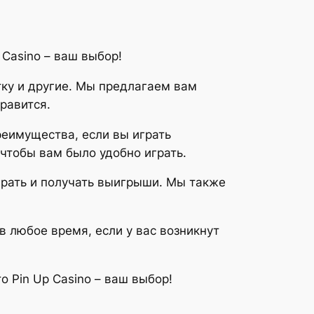
 Casino – ваш выбор!
етку и другие. Мы предлагаем вам
равится.
реимущества, если вы играть
чтобы вам было удобно играть.
грать и получать выигрыши. Мы также
в любое время, если у вас возникнут
о Pin Up Casino – ваш выбор!