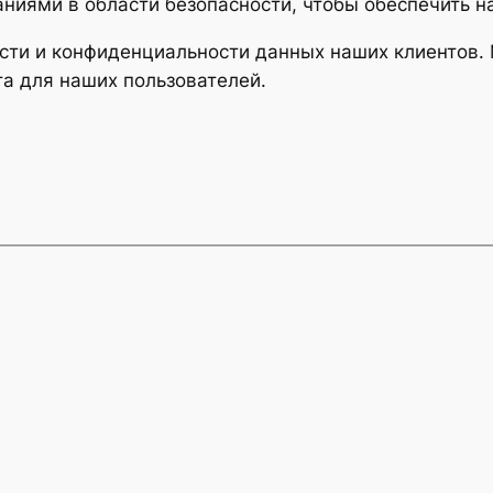
ниями в области безопасности, чтобы обеспечить н
сти и конфиденциальности данных наших клиентов. 
а для наших пользователей.