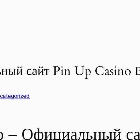
ый сайт Pin Up Casino Вх
categorized
о – Официальный са