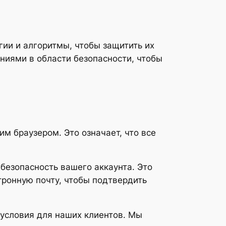
ии и алгоритмы, чтобы защитить их
ниями в области безопасности, чтобы
 браузером. Это означает, что все
езопасность вашего аккаунта. Это
тронную почту, чтобы подтвердить
условия для наших клиентов. Мы