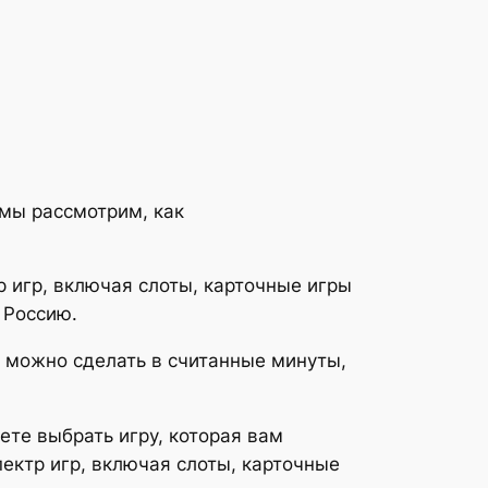
 мы рассмотрим, как
р игр, включая слоты, карточные игры
 Россию.
о можно сделать в считанные минуты,
ете выбрать игру, которая вам
пектр игр, включая слоты, карточные