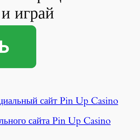
 и играй
Ь
иальный сайт Pin Up Casino
ьного сайта Pin Up Casino