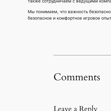
также сотрудничаем с ведущими компа
Мы понимаем, что важность безопасно
безопасное и комфортное игровое опыт
Comments
Leave a Reply