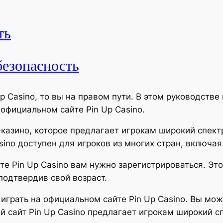
ть
безопасность
 Casino, то вы на правом пути. В этом руководстве
 официальном сайте Pin Up Casino.
-казино, которое предлагает игрокам широкий спект
sino доступен для игроков из многих стран, включая
те Pin Up Casino вам нужно зарегистрироваться. Эт
подтвердив свой возраст.
играть на официальном сайте Pin Up Casino. Вы мож
й сайт Pin Up Casino предлагает игрокам широкий с