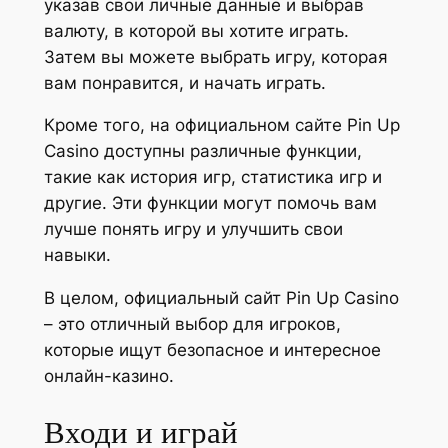
указав свои личные данные и выбрав
валюту, в которой вы хотите играть.
Затем вы можете выбрать игру, которая
вам понравится, и начать играть.
Кроме того, на официальном сайте Pin Up
Casino доступны различные функции,
такие как история игр, статистика игр и
другие. Эти функции могут помочь вам
лучше понять игру и улучшить свои
навыки.
В целом, официальный сайт Pin Up Casino
– это отличный выбор для игроков,
которые ищут безопасное и интересное
онлайн-казино.
Входи и играй