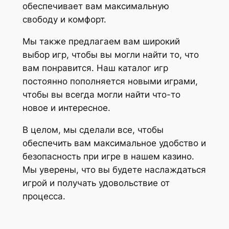
обеспечивает вам максимальную
свободу и комфорт.
Мы также предлагаем вам широкий
выбор игр, чтобы вы могли найти то, что
вам понравится. Наш каталог игр
постоянно пополняется новыми играми,
чтобы вы всегда могли найти что-то
новое и интересное.
В целом, мы сделали все, чтобы
обеспечить вам максимальное удобство и
безопасность при игре в нашем казино.
Мы уверены, что вы будете наслаждаться
игрой и получать удовольствие от
процесса.