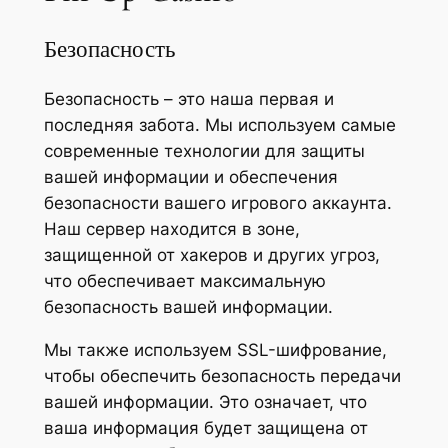
Безопасность
Безопасность – это наша первая и
последняя забота. Мы используем самые
современные технологии для защиты
вашей информации и обеспечения
безопасности вашего игрового аккаунта.
Наш сервер находится в зоне,
защищенной от хакеров и других угроз,
что обеспечивает максимальную
безопасность вашей информации.
Мы также используем SSL-шифрование,
чтобы обеспечить безопасность передачи
вашей информации. Это означает, что
ваша информация будет защищена от