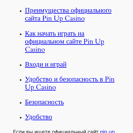
Преимущества официального
сайта Pin Up Casino
Как начать играть на
официальном сайте Pin Up
Casino
Входи и играй
Удобство и безопасность в Pin
Up Casino
Безопасность
Удобство
Если вы ищете официальный сайт
pin up