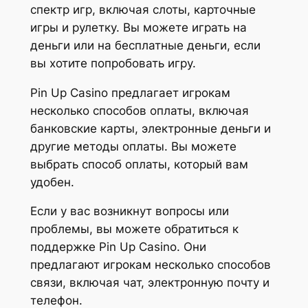
спектр игр, включая слоты, карточные
игры и рулетку. Вы можете играть на
деньги или на бесплатные деньги, если
вы хотите попробовать игру.
Pin Up Casino предлагает игрокам
несколько способов оплаты, включая
банковские карты, электронные деньги и
другие методы оплаты. Вы можете
выбрать способ оплаты, который вам
удобен.
Если у вас возникнут вопросы или
проблемы, вы можете обратиться к
поддержке Pin Up Casino. Они
предлагают игрокам несколько способов
связи, включая чат, электронную почту и
телефон.