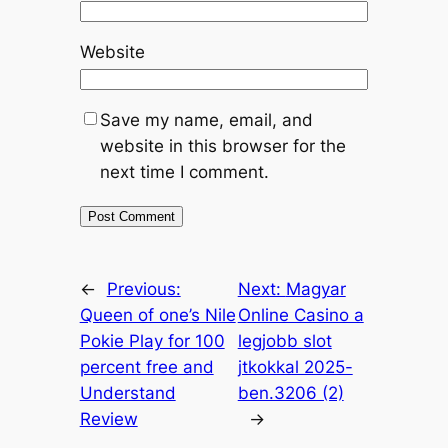
Website
Save my name, email, and
website in this browser for the
next time I comment.
←
Previous:
Next:
Magyar
Queen of one’s Nile
Online Casino a
Pokie Play for 100
legjobb slot
percent free and
jtkokkal 2025-
Understand
ben.3206 (2)
Review
→