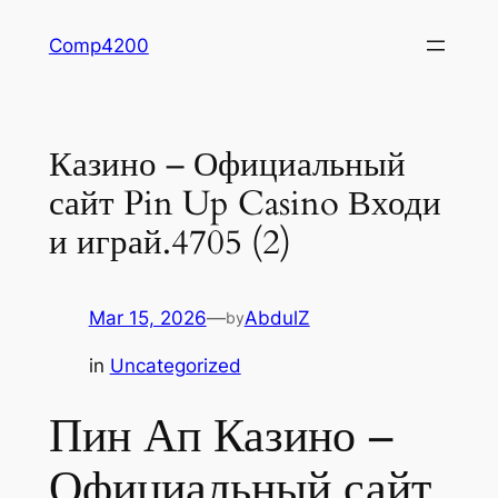
Skip
Comp4200
to
content
Казино – Официальный
сайт Pin Up Casino Входи
и играй.4705 (2)
Mar 15, 2026
—
AbdulZ
by
in
Uncategorized
Пин Ап Казино –
Официальный сайт