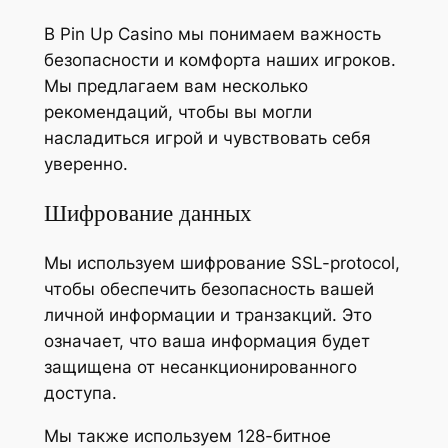
В Pin Up Casino мы понимаем важность
безопасности и комфорта наших игроков.
Мы предлагаем вам несколько
рекомендаций, чтобы вы могли
насладиться игрой и чувствовать себя
уверенно.
Шифрование данных
Мы используем шифрование SSL-protocol,
чтобы обеспечить безопасность вашей
личной информации и транзакций. Это
означает, что ваша информация будет
защищена от несанкционированного
доступа.
Мы также используем 128-битное