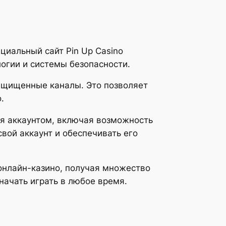
циальный сайт Pin Up Casino
огии и системы безопасности.
защищенные каналы. Это позволяет
.
ия аккаунтом, включая возможность
свой аккаунт и обеспечивать его
 онлайн-казино, получая множество
начать играть в любое время.