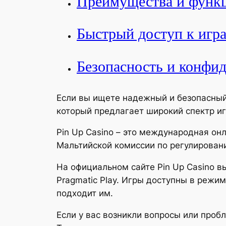
Преимущества и функц
Быстрый доступ к игр
Безопасность и конфи
Если вы ищете надежный и безопасный 
который предлагает широкий спектр иг
Pin Up Casino – это международная он
Мальтийской комиссии по регулировани
На официальном сайте Pin Up Casino в
Pragmatic Play. Игры доступны в режим
подходит им.
Если у вас возникли вопросы или пробл