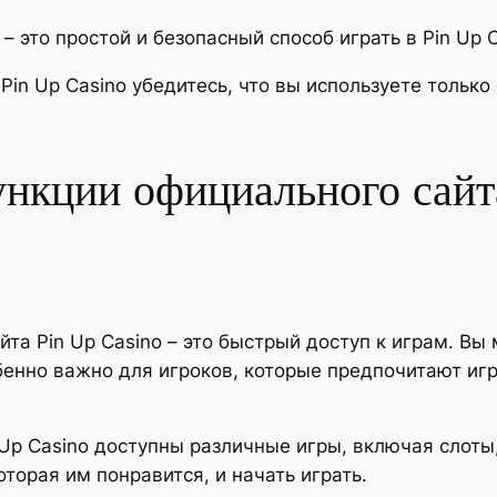
 – это простой и безопасный способ играть в Pin Up 
Pin Up Casino убедитесь, что вы используете тольк
нкции официального сайт
та Pin Up Casino – это быстрый доступ к играм. Вы
бенно важно для игроков, которые предпочитают иг
Up Casino доступны различные игры, включая слоты,
оторая им понравится, и начать играть.