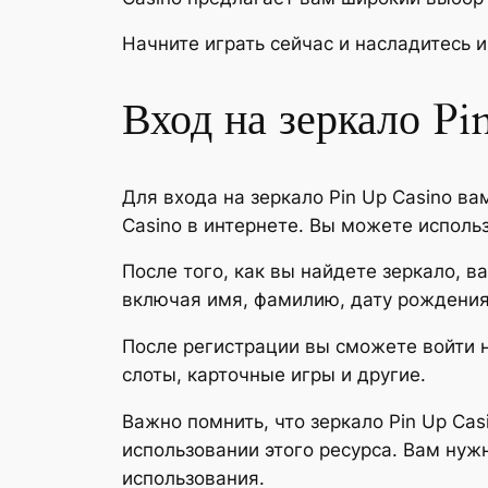
Начните играть сейчас и насладитесь и
Вход на зеркало Pi
Для входа на зеркало Pin Up Casino в
Casino в интернете. Вы можете исполь
После того, как вы найдете зеркало, в
включая имя, фамилию, дату рождения
После регистрации вы сможете войти на
слоты, карточные игры и другие.
Важно помнить, что зеркало Pin Up Cas
использовании этого ресурса. Вам нуж
использования.