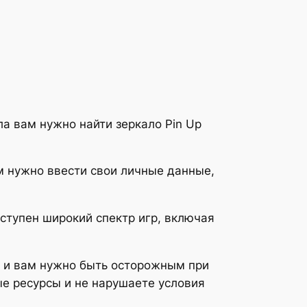
ла вам нужно найти зеркало Pin Up
ам нужно ввести свои личные данные,
оступен широкий спектр игр, включая
у, и вам нужно быть осторожным при
ые ресурсы и не нарушаете условия