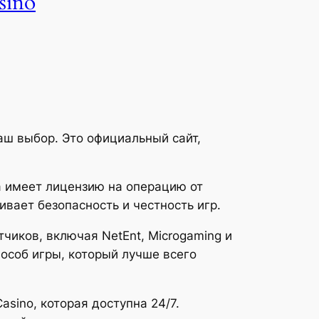
sino
аш выбор. Это официальный сайт,
на имеет лицензию на операцию от
вает безопасность и честность игр.
чиков, включая NetEnt, Microgaming и
пособ игры, который лучше всего
sino, которая доступна 24/7.