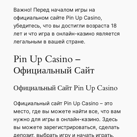
Важно! Перед началом игры на
официальном сайте Pin Up Casino,
убедитесь, что вы достигли возраста 18
лет и что игра в онлайн-казино является
легальным в вашей стране.
Pin Up Casino –
Официальный Сайт
Официальный Сайт Pin Up Casino
Официальный сайт Pin Up Casino – это
место, где вы можете найти все, что вам
нужно для игры в онлайн-казино. Здесь
вы можете зарегистрироваться, сделать
депозит, выбрать игру и начать играть.