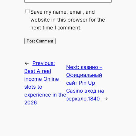
Save my name, email, and
website in this browser for the
next time I comment.
←
Previous:
Next:
казино –
Best A real
Официальный
income Online
сайт Pin Up
slots to
Casino вход на
experience in the
зеркало.1840
→
2026