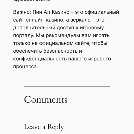
Важно: Пин Ап Казино – это официальный
сайт онлайн-казино, а зеркало – это
дополнительный доступ к игровому
порталу. Мы рекомендуем вам играть
только на официальном сайте, чтобы
обеспечить безопасность и
конфиденциальность вашего игрового
процесса.
Comments
Leave a Reply