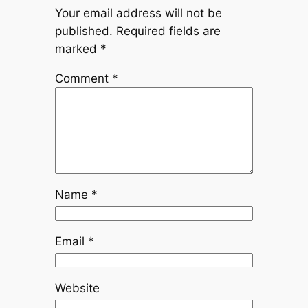
Your email address will not be
published.
Required fields are
marked
*
Comment
*
Name
*
Email
*
Website