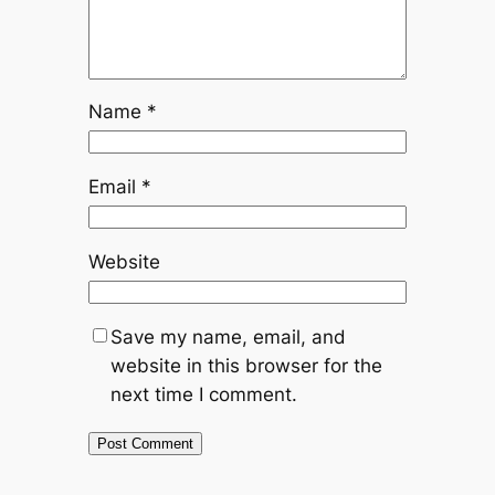
Name
*
Email
*
Website
Save my name, email, and
website in this browser for the
next time I comment.