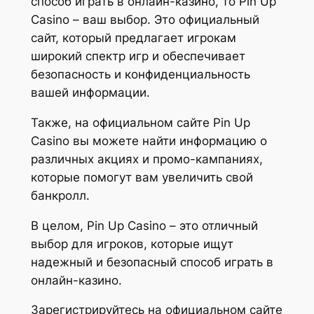
способ играть в онлайн-казино, то Pin Up
Casino – ваш выбор. Это официальный
сайт, который предлагает игрокам
широкий спектр игр и обеспечивает
безопасность и конфиденциальность
вашей информации.
Также, на официальном сайте Pin Up
Casino вы можете найти информацию о
различных акциях и промо-кампаниях,
которые помогут вам увеличить свой
банкролл.
В целом, Pin Up Casino – это отличный
выбор для игроков, которые ищут
надежный и безопасный способ играть в
онлайн-казино.
Зарегистрируйтесь на официальном сайте