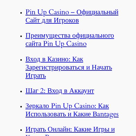
Pin Up Casino – Официальный
Сайт для Игроков
Преимущества официального
сайта Pin Up Casino
Вход в Казино: Как
Зарегистрироваться и Начать
Играть
Шаг 2: Вход в Аккаунт
Зеркало Pin Up Casino: Как
Использовать и Какие Вantages
Играть Онлайн: Какие Игры и