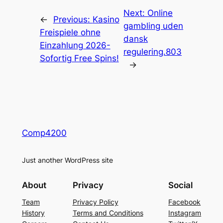
Next:
Online
←
Previous:
Kasino
gambling uden
Freispiele ohne
dansk
Einzahlung 2026-
regulering.803
Sofortig Free Spins!
→
Comp4200
Just another WordPress site
About
Privacy
Social
Team
Privacy Policy
Facebook
History
Terms and Conditions
Instagram