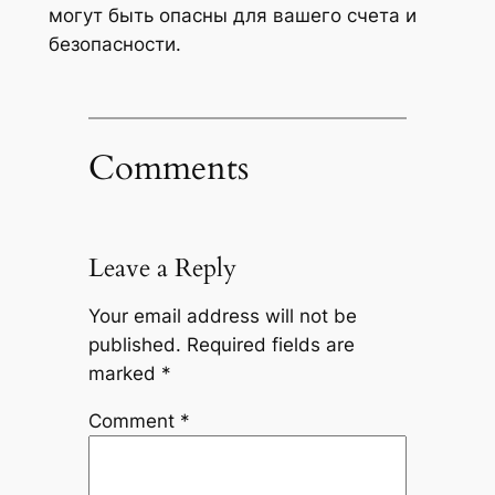
могут быть опасны для вашего счета и
безопасности.
Comments
Leave a Reply
Your email address will not be
published.
Required fields are
marked
*
Comment
*