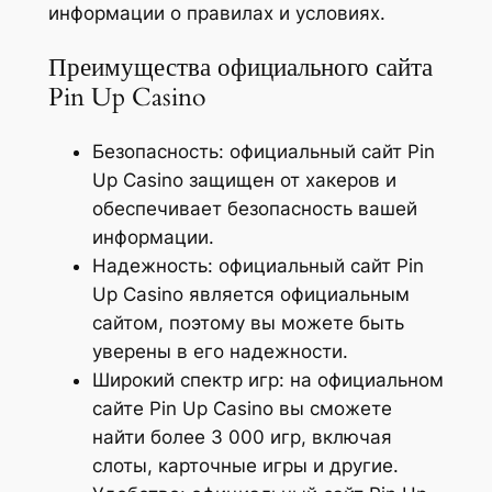
информации о правилах и условиях.
Преимущества официального сайта
Pin Up Casino
Безопасность: официальный сайт Pin
Up Casino защищен от хакеров и
обеспечивает безопасность вашей
информации.
Надежность: официальный сайт Pin
Up Casino является официальным
сайтом, поэтому вы можете быть
уверены в его надежности.
Широкий спектр игр: на официальном
сайте Pin Up Casino вы сможете
найти более 3 000 игр, включая
слоты, карточные игры и другие.