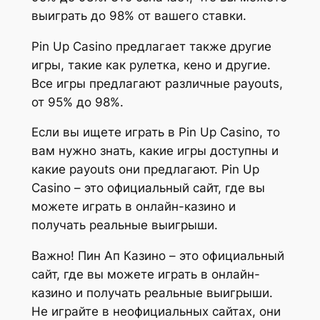
выиграть до 98% от вашего ставки.
Pin Up Casino предлагает также другие
игры, такие как рулетка, кено и другие.
Все игры предлагают различные payouts,
от 95% до 98%.
Если вы ищете играть в Pin Up Casino, то
вам нужно знать, какие игры доступны и
какие payouts они предлагают. Pin Up
Casino – это официальный сайт, где вы
можете играть в онлайн-казино и
получать реальные выигрыши.
Важно! Пин Ап Казино – это официальный
сайт, где вы можете играть в онлайн-
казино и получать реальные выигрыши.
Не играйте в неофициальных сайтах, они