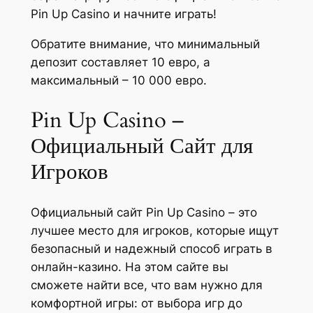
Pin Up Casino и начните играть!
Обратите внимание, что минимальный
депозит составляет 10 евро, а
максимальный – 10 000 евро.
Pin Up Casino –
Официальный Сайт для
Игроков
Официальный сайт Pin Up Casino – это
лучшее место для игроков, которые ищут
безопасный и надежный способ играть в
онлайн-казино. На этом сайте вы
сможете найти все, что вам нужно для
комфортной игры: от выбора игр до