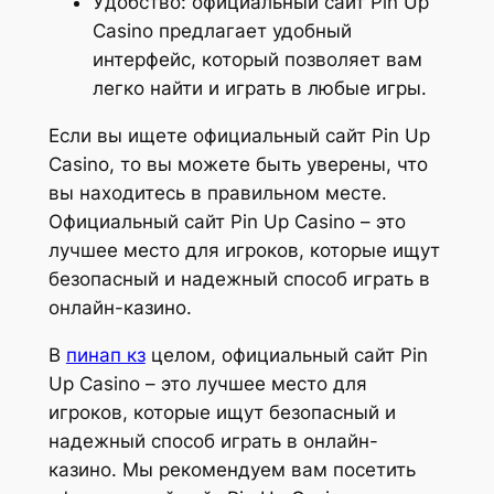
Удобство: официальный сайт Pin Up
Casino предлагает удобный
интерфейс, который позволяет вам
легко найти и играть в любые игры.
Если вы ищете официальный сайт Pin Up
Casino, то вы можете быть уверены, что
вы находитесь в правильном месте.
Официальный сайт Pin Up Casino – это
лучшее место для игроков, которые ищут
безопасный и надежный способ играть в
онлайн-казино.
В
пинап кз
целом, официальный сайт Pin
Up Casino – это лучшее место для
игроков, которые ищут безопасный и
надежный способ играть в онлайн-
казино. Мы рекомендуем вам посетить