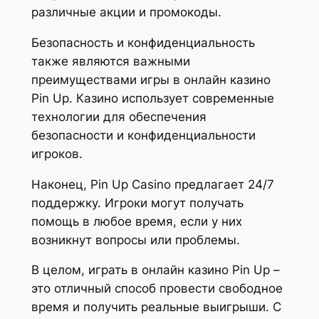
различные акции и промокоды.
Безопасность и конфиденциальность
также являются важными
преимуществами игры в онлайн казино
Pin Up. Казино использует современные
технологии для обеспечения
безопасности и конфиденциальности
игроков.
Наконец, Pin Up Casino предлагает 24/7
поддержку. Игроки могут получать
помощь в любое время, если у них
возникнут вопросы или проблемы.
В целом, играть в онлайн казино Pin Up –
это отличный способ провести свободное
время и получить реальные выигрыши. С