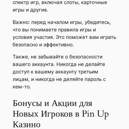
спектр игр, включая слоты, карточные
игры и другие.
Важно: перед началом игры, убедитесь,
что вы понимаете правила игры и
условия участия. Это поможет вам играть
безопасно и эффективно.
Также, не забывайте о безопасности
вашего аккаунта. Никогда не делайте
доступ к вашему аккаунту третьим
лицам, и никогда не деляйте пароль с
кем-то.
Бонусы и Акции для
Новых Игроков в Pin Up
Казино