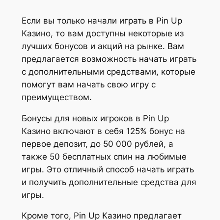
Если вы только начали играть в Pin Up
Казино, то вам доступны некоторые из
лучших бонусов и акций на рынке. Вам
предлагается возможность начать играть
с дополнительными средствами, которые
помогут вам начать свою игру с
преимуществом.
Бонусы для новых игроков в Pin Up
Казино включают в себя 125% бонус на
первое депозит, до 50 000 рублей, а
также 50 бесплатных спин на любимые
игры. Это отличный способ начать играть
и получить дополнительные средства для
игры.
Кроме того, Pin Up Казино предлагает