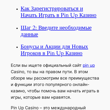
Как Зарегистрироваться и
Начать Играть в Pin Up Казино
Шаг 2: Введите необходимые
данные
Бонусы и Акции для Новых
Игроков в Pin Up Казино
Если вы ищете официальный сайт
pin up
Casino, то вы на правом пути. В этом
обзоре мы рассмотрим все преимущества
и функции этого популярного онлайн-
казино, чтобы помочь вам начать играть в
игры, которые вам нравятся.
Pin Up Casino – это международный