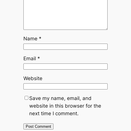
Name
*
Email
*
Website
Save my name, email, and
website in this browser for the
next time I comment.