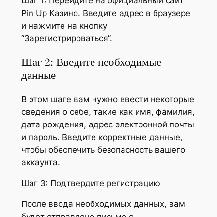
Шаг 1: Перейдите на официальный сайт
Pin Up Казино. Введите адрес в браузере
и нажмите на кнопку
“Зарегистрироваться”.
Шаг 2: Введите необходимые
данные
В этом шаге вам нужно ввести некоторые
сведения о себе, такие как имя, фамилия,
дата рождения, адрес электронной почты
и пароль. Введите корректные данные,
чтобы обеспечить безопасность вашего
аккаунта.
Шаг 3: Подтвердите регистрацию
После ввода необходимых данных, вам
будет отправлено письмо с