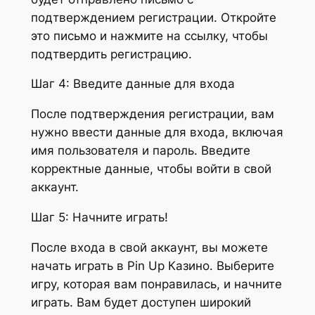
подтверждением регистрации. Откройте
это письмо и нажмите на ссылку, чтобы
подтвердить регистрацию.
Шаг 4: Введите данные для входа
После подтверждения регистрации, вам
нужно ввести данные для входа, включая
имя пользователя и пароль. Введите
корректные данные, чтобы войти в свой
аккаунт.
Шаг 5: Начните играть!
После входа в свой аккаунт, вы можете
начать играть в Pin Up Казино. Выберите
игру, которая вам понравилась, и начните
играть. Вам будет доступен широкий