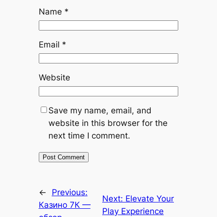
Name
*
Email
*
Website
Save my name, email, and
website in this browser for the
next time I comment.
←
Previous:
Next:
Elevate Your
Казино 7К —
Play Experience