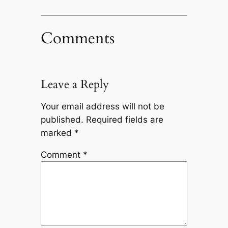
Comments
Leave a Reply
Your email address will not be
published.
Required fields are
marked
*
Comment
*