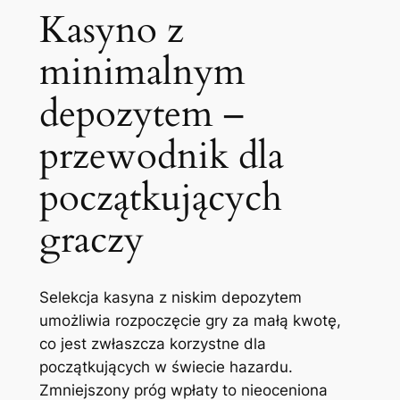
Kasyno z
minimalnym
depozytem –
przewodnik dla
początkujących
graczy
Selekcja kasyna z niskim depozytem
umożliwia rozpoczęcie gry za małą kwotę,
co jest zwłaszcza korzystne dla
początkujących w świecie hazardu.
Zmniejszony próg wpłaty to nieoceniona