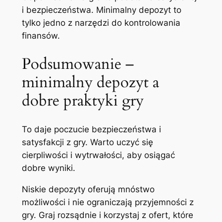
i bezpieczeństwa. Minimalny depozyt to
tylko jedno z narzędzi do kontrolowania
finansów.
Podsumowanie –
minimalny depozyt a
dobre praktyki gry
To daje poczucie bezpieczeństwa i
satysfakcji z gry. Warto uczyć się
cierpliwości i wytrwałości, aby osiągać
dobre wyniki.
Niskie depozyty oferują mnóstwo
możliwości i nie ograniczają przyjemności z
gry. Graj rozsądnie i korzystaj z ofert, które