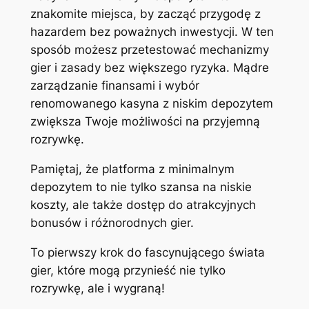
znakomite miejsca, by zacząć przygodę z
hazardem bez poważnych inwestycji. W ten
sposób możesz przetestować mechanizmy
gier i zasady bez większego ryzyka. Mądre
zarządzanie finansami i wybór
renomowanego kasyna z niskim depozytem
zwiększa Twoje możliwości na przyjemną
rozrywkę.
Pamiętaj, że platforma z minimalnym
depozytem to nie tylko szansa na niskie
koszty, ale także dostęp do atrakcyjnych
bonusów i różnorodnych gier.
To pierwszy krok do fascynującego świata
gier, które mogą przynieść nie tylko
rozrywkę, ale i wygraną!