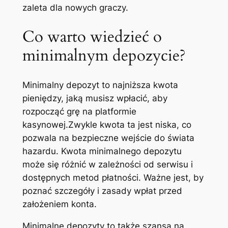
zaleta dla nowych graczy.
Co warto wiedzieć o
minimalnym depozycie?
Minimalny depozyt to najniższa kwota
pieniędzy, jaką musisz wpłacić, aby
rozpocząć grę na platformie
kasynowej.Zwykle kwota ta jest niska, co
pozwala na bezpieczne wejście do świata
hazardu. Kwota minimalnego depozytu
może się różnić w zależności od serwisu i
dostępnych metod płatności. Ważne jest, by
poznać szczegóły i zasady wpłat przed
założeniem konta.
Minimalne depozyty to także szansa na