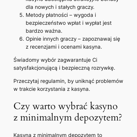
dla nowych i stałych graczy.
Metody płatności – wygoda i
bezpieczeństwo wpłat i wypłat jest
bardzo ważna.
Opinie innych graczy – zapoznawaj się
z recenzjami i ocenami kasyna.
Świadomy wybór zagwarantuje Ci
satysfakcjonującą i bezpieczną rozrywkę.
Przeczytaj regulamin, by uniknąć problemów
w trakcie korzystania z kasyna.
Czy warto wybrać kasyno
z minimalnym depozytem?
Kasyna z minimalnym depozytem to