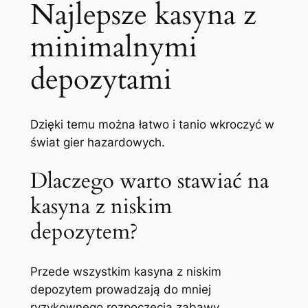
Najlepsze kasyna z
minimalnymi
depozytami
Dzięki temu można łatwo i tanio wkroczyć w
świat gier hazardowych.
Dlaczego warto stawiać na
kasyna z niskim
depozytem?
Przede wszystkim kasyna z niskim
depozytem prowadzają do mniej
ryzykownego rozpoczęcia zabawy.