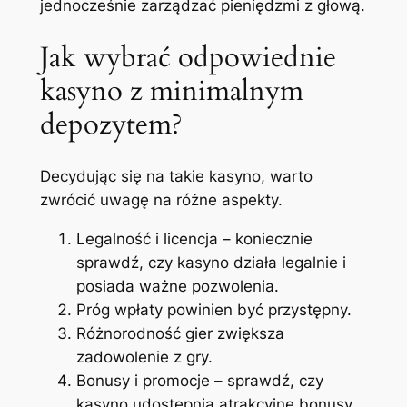
jednocześnie zarządzać pieniędzmi z głową.
Jak wybrać odpowiednie
kasyno z minimalnym
depozytem?
Decydując się na takie kasyno, warto
zwrócić uwagę na różne aspekty.
Legalność i licencja – koniecznie
sprawdź, czy kasyno działa legalnie i
posiada ważne pozwolenia.
Próg wpłaty powinien być przystępny.
Różnorodność gier zwiększa
zadowolenie z gry.
Bonusy i promocje – sprawdź, czy
kasyno udostępnia atrakcyjne bonusy