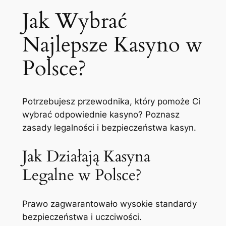
Jak Wybrać
Najlepsze Kasyno w
Polsce?
Potrzebujesz przewodnika, który pomoże Ci
wybrać odpowiednie kasyno? Poznasz
zasady legalności i bezpieczeństwa kasyn.
Jak Działają Kasyna
Legalne w Polsce?
Prawo zagwarantowało wysokie standardy
bezpieczeństwa i uczciwości.