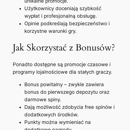
unikalne promocje.
Użytkownicy doceniają szybkość
wypłat i profesjonalną obsługę.
Opinie podkreślają bezpieczeństwo i
korzystne warunki gry.
Jak Skorzystać z Bonusów?
Ponadto dostępne są promocje czasowe i
programy lojalnościowe dla stałych graczy.
Bonus powitalny – zwykle zawiera
bonus do pierwszego depozytu oraz
darmowe spiny.
Dają możliwość zdobycia free spinów i
dodatkowych środków.
Punkty można wymieniać na
dodatkowe nagrody.