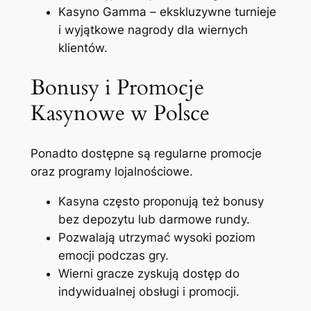
Kasyno Gamma – ekskluzywne turnieje
i wyjątkowe nagrody dla wiernych
klientów.
Bonusy i Promocje
Kasynowe w Polsce
Ponadto dostępne są regularne promocje
oraz programy lojalnościowe.
Kasyna często proponują też bonusy
bez depozytu lub darmowe rundy.
Pozwalają utrzymać wysoki poziom
emocji podczas gry.
Wierni gracze zyskują dostęp do
indywidualnej obsługi i promocji.