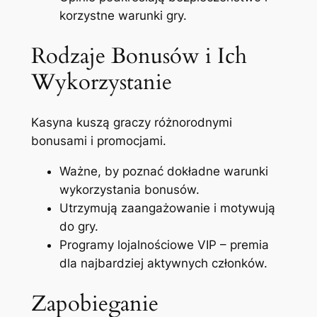
korzystne warunki gry.
Rodzaje Bonusów i Ich
Wykorzystanie
Kasyna kuszą graczy różnorodnymi
bonusami i promocjami.
Ważne, by poznać dokładne warunki
wykorzystania bonusów.
Utrzymują zaangażowanie i motywują
do gry.
Programy lojalnościowe VIP – premia
dla najbardziej aktywnych członków.
Zapobieganie