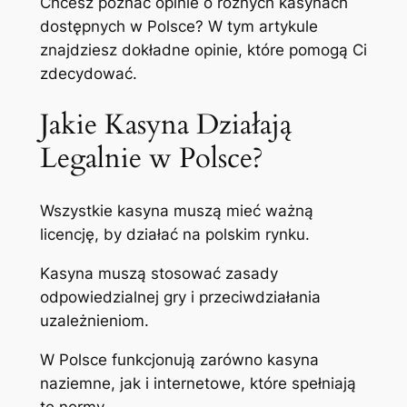
Chcesz poznać opinie o różnych kasynach
dostępnych w Polsce? W tym artykule
znajdziesz dokładne opinie, które pomogą Ci
zdecydować.
Jakie Kasyna Działają
Legalnie w Polsce?
Wszystkie kasyna muszą mieć ważną
licencję, by działać na polskim rynku.
Kasyna muszą stosować zasady
odpowiedzialnej gry i przeciwdziałania
uzależnieniom.
W Polsce funkcjonują zarówno kasyna
naziemne, jak i internetowe, które spełniają
te normy.