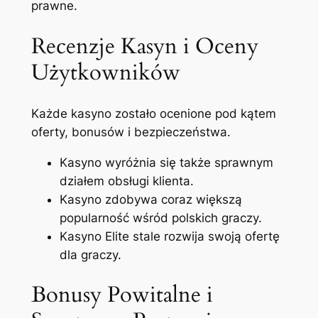
prawne.
Recenzje Kasyn i Oceny
Użytkowników
Każde kasyno zostało ocenione pod kątem
oferty, bonusów i bezpieczeństwa.
Kasyno wyróżnia się także sprawnym
działem obsługi klienta.
Kasyno zdobywa coraz większą
popularność wśród polskich graczy.
Kasyno Elite stale rozwija swoją ofertę
dla graczy.
Bonusy Powitalne i