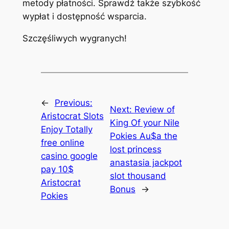
metody płatności. Sprawdź także szybkość
wypłat i dostępność wsparcia.
Szczęśliwych wygranych!
←
Previous:
Next:
Review of
Aristocrat Slots
King Of your Nile
Enjoy Totally
Pokies Au$a the
free online
lost princess
casino google
anastasia jackpot
pay 10$
slot thousand
Aristocrat
Bonus
→
Pokies