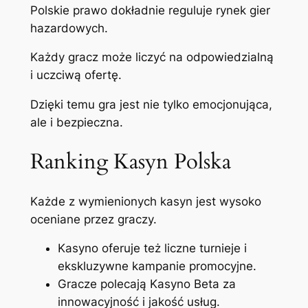
Polskie prawo dokładnie reguluje rynek gier
hazardowych.
Każdy gracz może liczyć na odpowiedzialną
i uczciwą ofertę.
Dzięki temu gra jest nie tylko emocjonująca,
ale i bezpieczna.
Ranking Kasyn Polska
Każde z wymienionych kasyn jest wysoko
oceniane przez graczy.
Kasyno oferuje też liczne turnieje i
ekskluzywne kampanie promocyjne.
Gracze polecają Kasyno Beta za
innowacyjność i jakość usług.