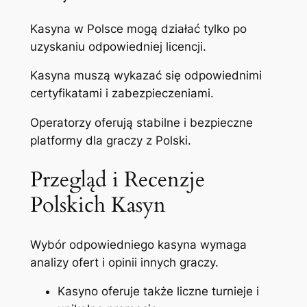
Kasyna w Polsce mogą działać tylko po
uzyskaniu odpowiedniej licencji.
Kasyna muszą wykazać się odpowiednimi
certyfikatami i zabezpieczeniami.
Operatorzy oferują stabilne i bezpieczne
platformy dla graczy z Polski.
Przegląd i Recenzje
Polskich Kasyn
Wybór odpowiedniego kasyna wymaga
analizy ofert i opinii innych graczy.
Kasyno oferuje także liczne turnieje i