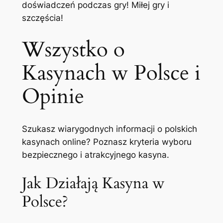
doświadczeń podczas gry! Miłej gry i
szczęścia!
Wszystko o
Kasynach w Polsce i
Opinie
Szukasz wiarygodnych informacji o polskich
kasynach online? Poznasz kryteria wyboru
bezpiecznego i atrakcyjnego kasyna.
Jak Działają Kasyna w
Polsce?