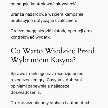
pomagają kontrolować aktywność.
Branża hazardowa wspiera kampanie
edukacyjne dotyczące uzależnień.
Gracze mogą śledzić historię operacji oraz
kontrolować wydatki.
Co Warto Wiedzieć Przed
Wybraniem Kasyna?
Sprawdź rankingi oraz recenzje przed
rozpoczęciem gry. Casyna z dobrymi
opiniami zapewniają najlepsze
doświadczenia.
Do zobaczenia przy stołach i automatach!