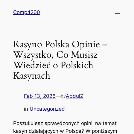
Skip
Comp4200
to
content
Kasyno Polska Opinie –
Wszystko, Co Musisz
Wiedzieć o Polskich
Kasynach
Feb 13, 2026
—
AbdulZ
by
in
Uncategorized
Poszukujesz sprawdzonych opinii na temat
kasyn działających w Polsce? W poniższym