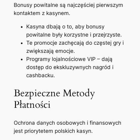
Bonusy powitalne są najczęściej pierwszym
kontaktem z kasynem.
Kasyna dbają o to, aby bonusy
powitalne były korzystne i przejrzyste.
Te promocje zachęcają do częstej gry i
zwiększają emocje.
Programy lojalnościowe VIP – dają
dostęp do ekskluzywnych nagród i
cashbacku.
Bezpieczne Metody
Płatności
Ochrona danych osobowych i finansowych
jest priorytetem polskich kasyn.