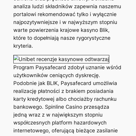
analiza ludzi składników zapewnia naszemu
portalowi rekomendować tylko i wyłącznie
najpozytywniejsze i w najwyższym stopniu
warte powierzenia krajowe kasyno Blik,
które to dopełniają nasze rygorystyczne
kryteria.
Program Paysafecard zdobył uznanie wśród
użytkowników ceniących dyskrecję.
Podobnie jak BLIK, Paysafecard umożliwia
realizację płatności z brakiem posiadania
karty kredytowej albo chociażby rachunku
bankowego. Spinline Casino przesądza
jedną wraz z w największym stopniu
współczesnych platform hazardowych
internetowego, oferującą bieżące zasilanie