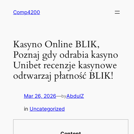
Skip
Comp4200
to
content
Kasyno Online BLIK,
Poznaj gdy odrabia kasyno
Unibet recenzje kasynowe
odtwarzaj płatność BLIK!
Mar 26, 2026
—
AbdulZ
by
in
Uncategorized
Content