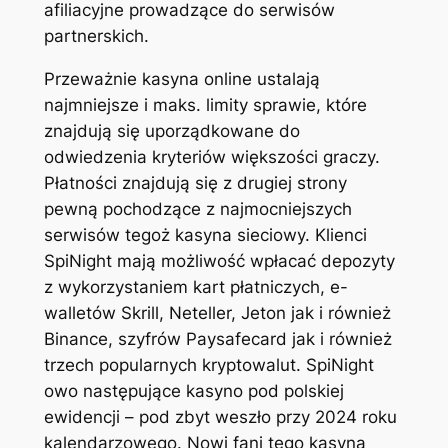
afiliacyjne prowadzące do serwisów
partnerskich.
Przeważnie kasyna online ustalają
najmniejsze i maks. limity sprawie, które
znajdują się uporządkowane do
odwiedzenia kryteriów większości graczy.
Płatności znajdują się z drugiej strony
pewną pochodzące z najmocniejszych
serwisów tegoż kasyna sieciowy. Klienci
SpiNight mają możliwość wpłacać depozyty
z wykorzystaniem kart płatniczych, e-
walletów Skrill, Neteller, Jeton jak i również
Binance, szyfrów Paysafecard jak i również
trzech popularnych kryptowalut. SpiNight
owo następujące kasyno pod polskiej
ewidencji – pod zbyt weszło przy 2024 roku
kalendarzowego. Nowi fani tego kasyna