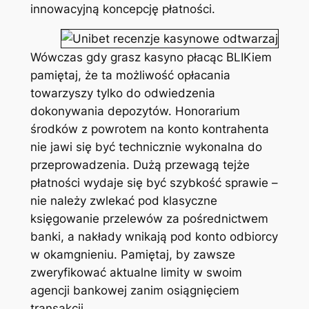
innowacyjną koncepcję płatności.
Wówczas gdy grasz kasyno płacąc BLIKiem
pamiętaj, że ta możliwość opłacania
towarzyszy tylko do odwiedzenia
dokonywania depozytów. Honorarium
środków z powrotem na konto kontrahenta
nie jawi się być technicznie wykonalna do
przeprowadzenia. Dużą przewagą tejże
płatności wydaje się być szybkość sprawie –
nie należy zwlekać pod klasyczne
księgowanie przelewów za pośrednictwem
banki, a nakłady wnikają pod konto odbiorcy
w okamgnieniu. Pamiętaj, by zawsze
zweryfikować aktualne limity w swoim
agencji bankowej zanim osiągnięciem
transakcji.