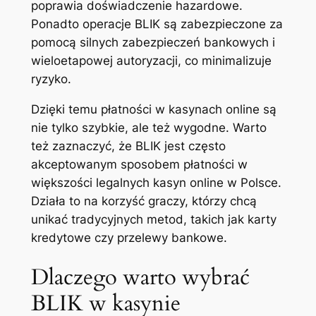
poprawia doświadczenie hazardowe.
Ponadto operacje BLIK są zabezpieczone za
pomocą silnych zabezpieczeń bankowych i
wieloetapowej autoryzacji, co minimalizuje
ryzyko.
Dzięki temu płatności w kasynach online są
nie tylko szybkie, ale też wygodne. Warto
też zaznaczyć, że BLIK jest często
akceptowanym sposobem płatności w
większości legalnych kasyn online w Polsce.
Działa to na korzyść graczy, którzy chcą
unikać tradycyjnych metod, takich jak karty
kredytowe czy przelewy bankowe.
Dlaczego warto wybrać
BLIK w kasynie