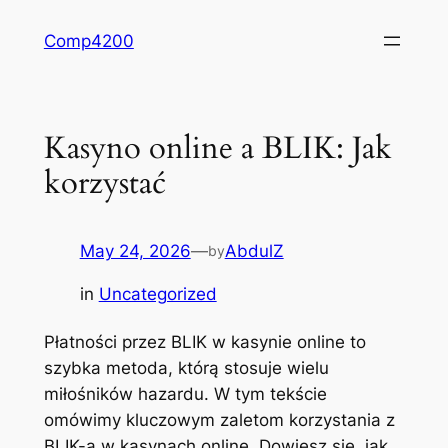
Skip
Comp4200
to
content
Kasyno online a BLIK: Jak
korzystać
May 24, 2026
—
AbdulZ
by
in
Uncategorized
Płatności przez BLIK w kasynie online to
szybka metoda, którą stosuje wielu
miłośników hazardu. W tym tekście
omówimy kluczowym zaletom korzystania z
BLIK-a w kasynach online. Dowiesz się, jak