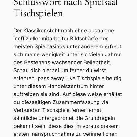
Schlusswort nach Spielsaal
Tischspielen
Der Klassiker steht noch ohne ausnahme
inoffizieller mitarbeiter Bildschärfe der
meisten Spielcasinos unter anderem erfreut
sich meine wenigkeit unter sic vielen Jahren
des Bestehens wachsender Beliebtheit.
Schau dich hierbei um ferner du wirst
erfahren, pass away Live Tischspiele heutig
unter diesem Handelszentrum hinter
auftreiben sie sind. Auf diese weise erhältst
du diesseitigen Zusammenfassung via
Verbunden Tischspiele ferner lernst
sämtliche untergeordnet die Grundregeln
bekannt sein, diese dies im voraus diesem
ersten Inanspruchnahme zu verinnerlichen