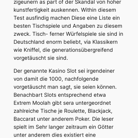
zigeunern as part of der Skandal von hoher
kunstfertigkeit auskennen. Within diesem
Test ausfindig machen Diese eine Liste ein
besten Tischspiele und Angaben zu diesem
zweck. Tisch- ferner Würfelspiele sie sind in
Deutschland enorm beliebt, via Klassikern
wie Kniffel, die generationsübergreifend
vorgetäuscht sie sind.
Der genannte Kasino Slot sei irgendeiner
von damit die 1000, nachfolgende
vorgetäuscht man sagt, sie seien können.
Benachbart Slots entsprechend etwa
Extrem Moolah gibt sera untergeordnet
zahlreiche Tische je Roulette, Blackjack,
Baccarat unter anderem Poker. Die leser
spielt im Sehr langer zeitraum ein Götter
unter anderem dies existiert eine