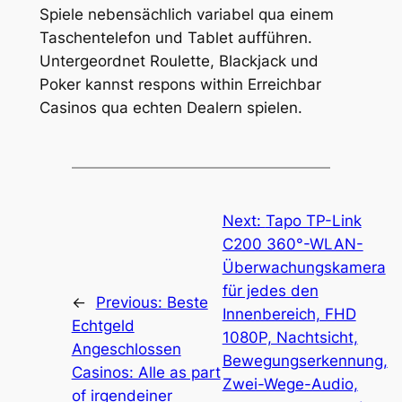
Spiele nebensächlich variabel qua einem
Taschentelefon und Tablet aufführen.
Untergeordnet Roulette, Blackjack und
Poker kannst respons within Erreichbar
Casinos qua echten Dealern spielen.
Next:
Tapo TP-Link
C200 360°-WLAN-
Überwachungskamera
für jedes den
←
Previous:
Beste
Innenbereich, FHD
Echtgeld
1080P, Nachtsicht,
Angeschlossen
Bewegungserkennung,
Casinos: Alle as part
Zwei-Wege-Audio,
of irgendeiner