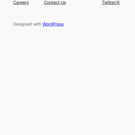
Careers
Contact Us
Twitter/X
Designed with
WordPress