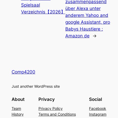
zusammenpassend
Spielsaal
über Alexa unter
Verzeichnis【2026】
anderem Yahoo and
google Assistant, pro
Babys Haustiere :
Amazon de
→
Comp4200
Just another WordPress site
About
Privacy
Social
Team
Privacy Policy
Facebook
History
Terms and Conditions
Instagram